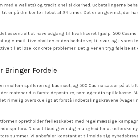
m med e-wallets) og traditionel sikkerhed. Udbetalingerne beh
tit er på din konto i løbet af 24 timer. Det er en gevinst, der ha
et essentielt at have adgang til kvalificeret hjælp. 500 Casino
 og e-mail. Live chatten er den bedste vej til svar, og i vores t
ive til at løse konkrete problemer. Det giver en tryg følelse at v
r Bringer Fordele
n imellem spilleren og kasinoet, og 500 Casino satser på at ti
 der matcher din første depositum, som øger din spillekasse. M
 det rimelig overskueligt at forstå indbetalingskravene (wageri
atformen opretholder fællesskabet med regelmæssige kampagne
ende spillere. Disse tilbud giver dig mulighed for at udforske ny
 store summer. Vi anbefaler konstant at tilmelde sig nyhedsbreve