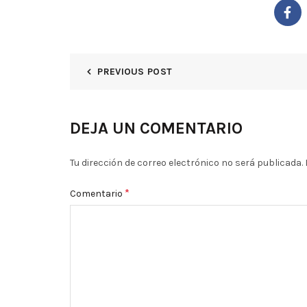
PREVIOUS POST
DEJA UN COMENTARIO
Tu dirección de correo electrónico no será publicada.
*
Comentario