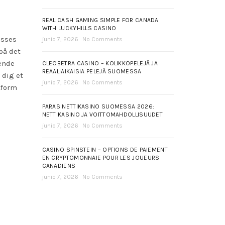
REAL CASH GAMING SIMPLE FOR CANADA
WITH LUCKYHILLS CASINO
asses
junio 7, 2026
No Comments
på det
ående
CLEOBETRA CASINO – KOLIKKOPELEJÄ JA
REAALIAIKAISIA PELEJÄ SUOMESSA
 dig et
junio 7, 2026
No Comments
tform
PARAS NETTIKASINO SUOMESSA 2026:
NETTIKASINO JA VOITTOMAHDOLLISUUDET
junio 7, 2026
No Comments
CASINO SPINSTEIN – OPTIONS DE PAIEMENT
EN CRYPTOMONNAIE POUR LES JOUEURS
CANADIENS
junio 7, 2026
No Comments