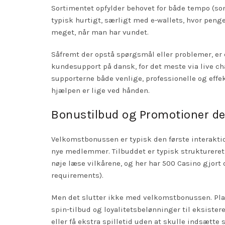
Sortimentet opfylder behovet for både tempo (so
typisk hurtigt, særligt med e-wallets, hvor penge 
meget, når man har vundet.
Såfremt der opstå spørgsmål eller problemer, er d
kundesupport på dansk, for det meste via live chat
supporterne både venlige, professionelle og effekt
hjælpen er lige ved hånden.
Bonustilbud og Promotioner de
Velkomstbonussen er typisk den første interaktio
nye medlemmer. Tilbuddet er typisk struktureret
nøje læse vilkårene, og her har 500 Casino gjort
requirements).
Men det slutter ikke med velkomstbonussen. Pl
spin-tilbud og loyalitetsbelønninger til eksister
eller få ekstra spilletid uden at skulle indsætte