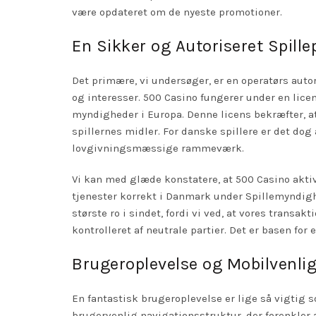
være opdateret om de nyeste promotioner.
En Sikker og Autoriseret Spill
Det primære, vi undersøger, er en operatørs autor
og interesser. 500 Casino fungerer under en lice
myndigheder i Europa. Denne licens bekræfter, at c
spillernes midler. For danske spillere er det dog
lovgivningsmæssige rammeværk.
Vi kan med glæde konstatere, at 500 Casino aktivt
tjenester korrekt i Danmark under Spillemyndig
største ro i sindet, fordi vi ved, at vores transakt
kontrolleret af neutrale partier. Det er basen for 
Brugeroplevelse og Mobilvenli
En fantastisk brugeroplevelse er lige så vigtig
brugervenlig navigationsstruktur, der forenkler 