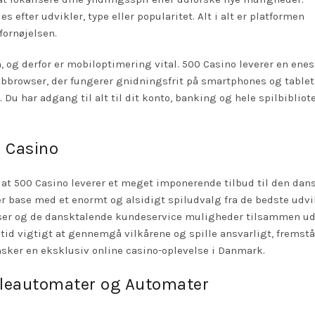
 efter udvikler, type eller popularitet. Alt i alt er platformen
ornøjelsen.
, og derfor er mobiloptimering vital. 500 Casino leverer en ene
browser, der fungerer gnidningsfrit på smartphones og tablet
. Du har adgang til alt til dit konto, banking og hele spilbibliote
 Casino
 at 500 Casino leverer et meget imponerende tilbud til den dan
er base med et enormt og alsidigt spiludvalg fra de bedste udvi
usser og de dansktalende kundeservice muligheder tilsammen u
altid vigtigt at gennemgå vilkårene og spille ansvarligt, fremst
ønsker en eksklusiv online casino-oplevelse i Danmark.
lleautomater og Automater