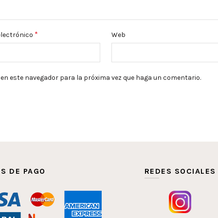
*
electrónico
Web
b en este navegador para la próxima vez que haga un comentario.
S DE PAGO
REDES SOCIALES