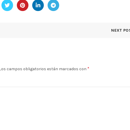
NEXT PO
*
Los campos obligatorios están marcados con