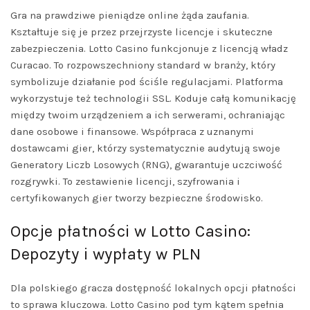
Gra na prawdziwe pieniądze online żąda zaufania.
Kształtuje się je przez przejrzyste licencje i skuteczne
zabezpieczenia. Lotto Casino funkcjonuje z licencją władz
Curacao. To rozpowszechniony standard w branży, który
symbolizuje działanie pod ściśle regulacjami. Platforma
wykorzystuje też technologii SSL. Koduje całą komunikację
między twoim urządzeniem a ich serwerami, ochraniając
dane osobowe i finansowe. Współpraca z uznanymi
dostawcami gier, którzy systematycznie audytują swoje
Generatory Liczb Losowych (RNG), gwarantuje uczciwość
rozgrywki. To zestawienie licencji, szyfrowania i
certyfikowanych gier tworzy bezpieczne środowisko.
Opcje płatności w Lotto Casino:
Depozyty i wypłaty w PLN
Dla polskiego gracza dostępność lokalnych opcji płatności
to sprawa kluczowa. Lotto Casino pod tym kątem spełnia