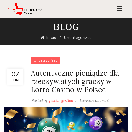
BLOG
Inicio
Uncategorized
Uncategorized
Autentyczne pieniądze dla
07
rzeczywistych graczy w
JUN
Lotto Casino w Polsce
Posted by
gestion gestion
Leave a comment