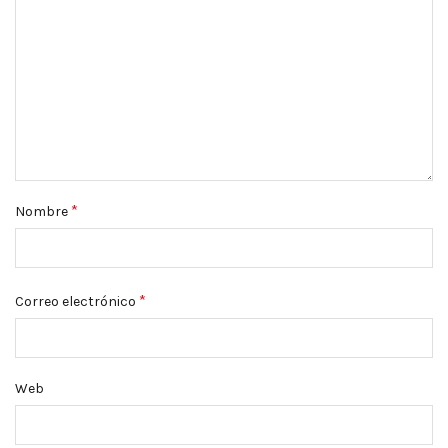
*
Nombre
*
Correo electrónico
Web