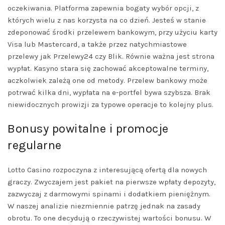
oczekiwania. Platforma zapewnia bogaty wybór opcji, z
których wielu z nas korzysta na co dzień. Jesteś w stanie
zdeponować środki przelewem bankowym, przy użyciu karty
Visa lub Mastercard, a także przez natychmiastowe
przelewy jak Przelewy24 czy Blik. Równie ważna jest strona
wypłat. Kasyno stara się zachować akceptowalne terminy,
aczkolwiek zależą one od metody. Przelew bankowy może
potrwać kilka dni, wypłata na e-portfel bywa szybsza. Brak
niewidocznych prowizji za typowe operacje to kolejny plus.
Bonusy powitalne i promocje
regularne
Lotto Casino rozpoczyna z interesującą ofertą dla nowych
graczy. Zwyczajem jest pakiet na pierwsze wpłaty depozyty,
zazwyczaj z darmowymi spinami i dodatkiem pieniężnym.
W naszej analizie niezmiennie patrzę jednak na zasady
obrotu. To one decydują o rzeczywistej wartości bonusu. W