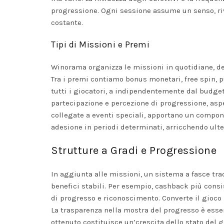
progressione. Ogni sessione assume un senso, ri
costante.
Tipi di Missioni e Premi
Winorama organizza le missioni in quotidiane, de
Tra i premi contiamo bonus monetari, free spin, pu
tutti i giocatori, a indipendentemente dal budget
partecipazione e percezione di progressione, asp
collegate a eventi speciali, apportano un compon
adesione in periodi determinati, arricchendo ult
Strutture a Gradi e Progressione
In aggiunta alle missioni, un sistema a fasce trac
benefici stabili. Per esempio, cashback più consi
di progresso e riconoscimento. Converte il gioco 
La trasparenza nella mostra del progresso è essen
ottenuto costituisce un’crescita dello stato del 