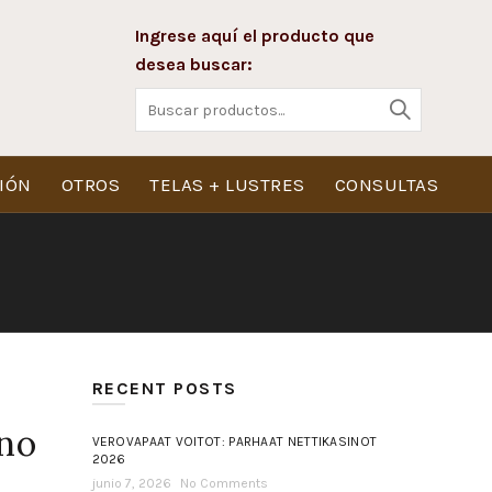
Ingrese aquí el producto que
desea buscar:
Search
for:
IÓN
OTROS
TELAS + LUSTRES
CONSULTAS
RECENT POSTS
ino
VEROVAPAAT VOITOT: PARHAAT NETTIKASINOT
2026
junio 7, 2026
No Comments