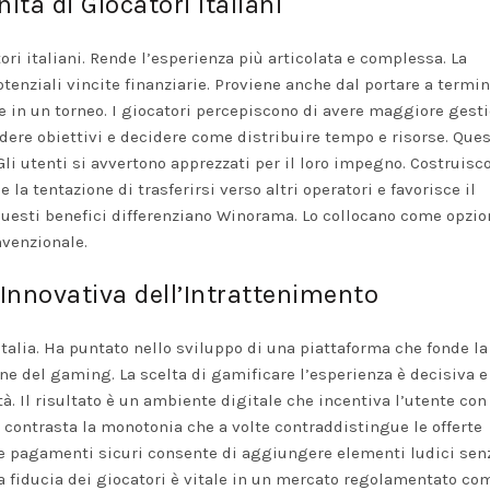
ità di Giocatori Italiani
ri italiani. Rende l’esperienza più articolata e complessa. La
enziali vincite finanziarie. Proviene anche dal portare a termi
e in un torneo. I giocatori percepiscono di avere maggiore gest
idere obiettivi e decidere come distribuire tempo e risorse. Que
Gli utenti si avvertono apprezzati per il loro impegno. Costruisc
la tentazione di trasferirsi verso altri operatori e favorisce il
 questi benefici differenziano Winorama. Lo collocano come opzio
nvenzionale.
nnovativa dell’Intrattenimento
talia. Ha puntato nello sviluppo di una piattaforma che fonde la
 del gaming. La scelta di gamificare l’esperienza è decisiva e
à. Il risultato è un ambiente digitale che incentiva l’utente con
contrasta la monotonia che a volte contraddistingue le offerte
ti e pagamenti sicuri consente di aggiungere elementi ludici sen
la fiducia dei giocatori è vitale in un mercato regolamentato co