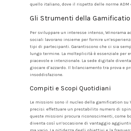
quello italiano, dove il rispetto delle norme ADM
Gli Strumenti della Gamificati
Per sviluppare un interesse intenso, Winorama ado
sociali lavorano insieme per fornire un’esperienz
tipi di partecipanti. Garantiscono che ci sia se
lungo termine. La molteplicità è essenziale per ev
piacevole e intenzionale. La sede digitale diven
giocare d’azzardo. Il bilanciamento tra prova e p
insoddisfazione.
Compiti e Scopi Quotidiani
Le missioni sono il nucleo della gamification s
precisi: effettuare un prestabilito numero di spin 
queste missioni procura riconoscimenti, come bon
diventa così un’occasione di vantaggio aggiuntiv
ma vario. La nitidezza degli obiettivi e la frequ