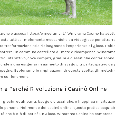
tizione è accesa
https://winoorama.it/
. Winorama Casino ha adott
 Questa tattica implementa meccaniche da videogioco per attrarre
o trasformazione stia ridisegnando l’esperienza di gioco. L’obie
rcorrere un cammino costellato di mete e ricompense. Winorama
azio interattivo, dove compiti, gradini e classifiche conferiscono
ponde a una esigenza in aumento di svago più partecipativo da 
’impegno. Esploriamo le implicazioni di questa scelta, gli metodi 
tro sul fenomeno.
n e Perché Rivoluziona i Casinò Online
 giochi, quali punti, badge e classifiche, e li applica in situazi
e le persone. Nel mondo dei casinò online, questa pratica acquis
ività che è già di per sé un gioco. Winorama Casino ha compreso i