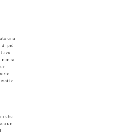
ato una
 di più
ttivo
 non si
 un
parte
usati e
oni che
isce un
l