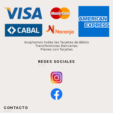
Aceptamos todas las Tarjetas de débito
Transferencias Bancarias
Planes con Tarjetas
REDES SOCIALES
CONTACTO