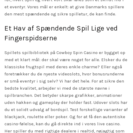
et eventyr. Vores mål er enkelt: at give Danmarks spillere
den mest spændende og sikre spilletur, de kan finde.
Et Hav af Spændende Spil Lige ved
Fingerspidserne
Spillets spilbibliotek på Cowboy Spin Casino er bygget op
med et klart mål: der skal være noget for alle. Elsker du de
klassiske frugtspil med deres enkle charme? Eller også
foretrækker du de nyeste videoslots, hvor bonusrunderne
er små eventyr i sig selv? Vi har det hele. For at sikre den
bedste kvalitet, arbejder vi med de største navne i
spilbranchen. Det betyder skarpe grafikker, animationer
uden hakken og gameplay der holder fast. Udover slots har
du et solidt udvalg af bordspil. Test forskellige varianter af
blackjack, roulette eller poker. Og for at få den autentiske
casino-følelse, kan du gå direkte ind i vores live casino.
Her spiller du med rigtige dealere i realtid, nøjagtig som