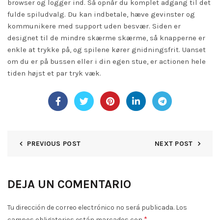
browser og logger ind. Så opnår du komplet adgang til det
fulde spiludvalg. Du kan indbetale, hæve gevinster og
kommunikere med support uden besvær. Siden er
designet til de mindre skærme skærme, så knapperne er
enkle at trykke på, og spilene kører gnidningsfrit. Uanset
om du er på bussen eller i din egen stue, er actionen hele
tiden højst et par tryk væk.
PREVIOUS POST
NEXT POST
DEJA UN COMENTARIO
Tu dirección de correo electrónico no será publicada.
Los
*
campos obligatorios están marcados con