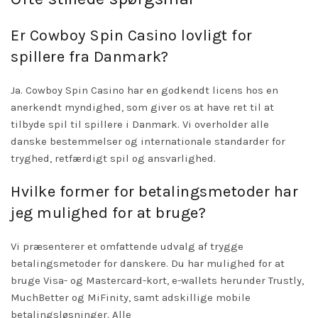
Er Cowboy Spin Casino lovligt for
spillere fra Danmark?
Ja. Cowboy Spin Casino har en godkendt licens hos en
anerkendt myndighed, som giver os at have ret til at
tilbyde spil til spillere i Danmark. Vi overholder alle
danske bestemmelser og internationale standarder for
tryghed, retfærdigt spil og ansvarlighed.
Hvilke former for betalingsmetoder har
jeg mulighed for at bruge?
Vi præsenterer et omfattende udvalg af trygge
betalingsmetoder for danskere. Du har mulighed for at
bruge Visa- og Mastercard-kort, e-wallets herunder Trustly,
MuchBetter og MiFinity, samt adskillige mobile
betalingsløsninger. Alle