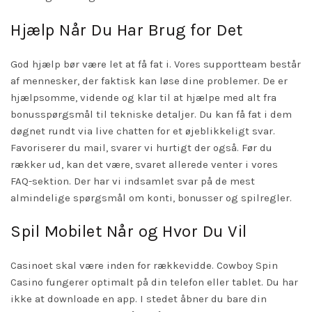
Hjælp Når Du Har Brug for Det
God hjælp bør være let at få fat i. Vores supportteam består
af mennesker, der faktisk kan løse dine problemer. De er
hjælpsomme, vidende og klar til at hjælpe med alt fra
bonusspørgsmål til tekniske detaljer. Du kan få fat i dem
døgnet rundt via live chatten for et øjeblikkeligt svar.
Favoriserer du mail, svarer vi hurtigt der også. Før du
rækker ud, kan det være, svaret allerede venter i vores
FAQ-sektion. Der har vi indsamlet svar på de mest
almindelige spørgsmål om konti, bonusser og spilregler.
Spil Mobilet Når og Hvor Du Vil
Casinoet skal være inden for rækkevidde. Cowboy Spin
Casino fungerer optimalt på din telefon eller tablet. Du har
ikke at downloade en app. I stedet åbner du bare din