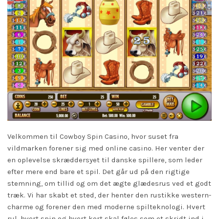
Velkommen til
Cowboy Spin Casino
, hvor suset fra
vildmarken forener sig med online casino. Her venter der
en oplevelse skræddersyet til danske spillere, som leder
efter mere end bare et spil. Det går ud på den rigtige
stemning, om tillid og om det ægte glædesrus ved et godt
træk. Vi har skabt et sted, der henter den rustikke western-
charme og forener den med moderne spilteknologi. Hvert
rul, hvert spin og hvert kort skal føles som et skridt ind i