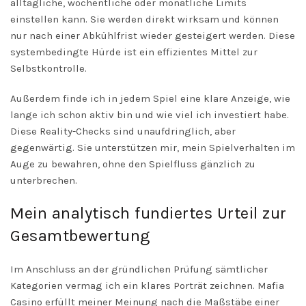
alltägliche, wöchentliche oder monatliche Limits
einstellen kann. Sie werden direkt wirksam und können
nur nach einer Abkühlfrist wieder gesteigert werden. Diese
systembedingte Hürde ist ein effizientes Mittel zur
Selbstkontrolle.
Außerdem finde ich in jedem Spiel eine klare Anzeige, wie
lange ich schon aktiv bin und wie viel ich investiert habe.
Diese Reality-Checks sind unaufdringlich, aber
gegenwärtig. Sie unterstützen mir, mein Spielverhalten im
Auge zu bewahren, ohne den Spielfluss gänzlich zu
unterbrechen.
Mein analytisch fundiertes Urteil zur
Gesamtbewertung
Im Anschluss an der gründlichen Prüfung sämtlicher
Kategorien vermag ich ein klares Porträt zeichnen. Mafia
Casino erfüllt meiner Meinung nach die Maßstäbe einer