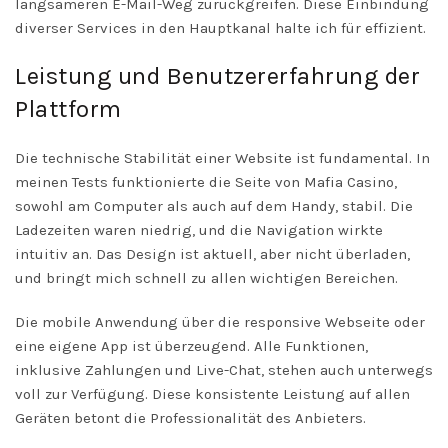
langsameren E-Mail-Weg zurückgreifen. Diese Einbindung
diverser Services in den Hauptkanal halte ich für effizient.
Leistung und Benutzererfahrung der
Plattform
Die technische Stabilität einer Website ist fundamental. In
meinen Tests funktionierte die Seite von Mafia Casino,
sowohl am Computer als auch auf dem Handy, stabil. Die
Ladezeiten waren niedrig, und die Navigation wirkte
intuitiv an. Das Design ist aktuell, aber nicht überladen,
und bringt mich schnell zu allen wichtigen Bereichen.
Die mobile Anwendung über die responsive Webseite oder
eine eigene App ist überzeugend. Alle Funktionen,
inklusive Zahlungen und Live-Chat, stehen auch unterwegs
voll zur Verfügung. Diese konsistente Leistung auf allen
Geräten betont die Professionalität des Anbieters.