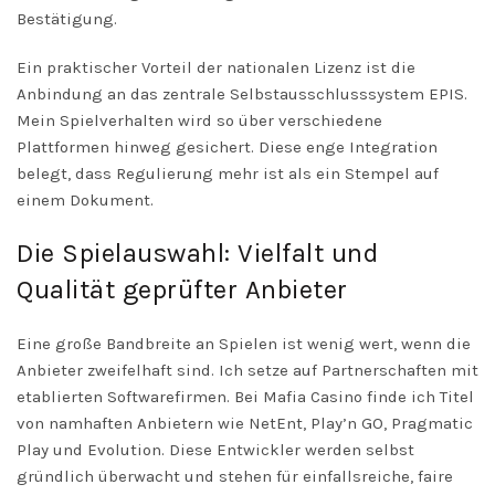
Bestätigung.
Ein praktischer Vorteil der nationalen Lizenz ist die
Anbindung an das zentrale Selbstausschlusssystem EPIS.
Mein Spielverhalten wird so über verschiedene
Plattformen hinweg gesichert. Diese enge Integration
belegt, dass Regulierung mehr ist als ein Stempel auf
einem Dokument.
Die Spielauswahl: Vielfalt und
Qualität geprüfter Anbieter
Eine große Bandbreite an Spielen ist wenig wert, wenn die
Anbieter zweifelhaft sind. Ich setze auf Partnerschaften mit
etablierten Softwarefirmen. Bei Mafia Casino finde ich Titel
von namhaften Anbietern wie NetEnt, Play’n GO, Pragmatic
Play und Evolution. Diese Entwickler werden selbst
gründlich überwacht und stehen für einfallsreiche, faire