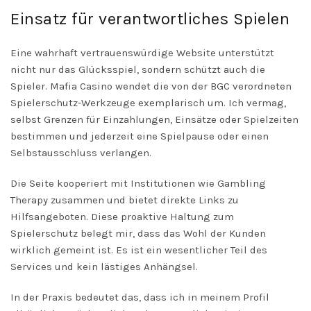
Einsatz für verantwortliches Spielen
Eine wahrhaft vertrauenswürdige Website unterstützt
nicht nur das Glücksspiel, sondern schützt auch die
Spieler. Mafia Casino wendet die von der BGC verordneten
Spielerschutz-Werkzeuge exemplarisch um. Ich vermag,
selbst Grenzen für Einzahlungen, Einsätze oder Spielzeiten
bestimmen und jederzeit eine Spielpause oder einen
Selbstausschluss verlangen.
Die Seite kooperiert mit Institutionen wie Gambling
Therapy zusammen und bietet direkte Links zu
Hilfsangeboten. Diese proaktive Haltung zum
Spielerschutz belegt mir, dass das Wohl der Kunden
wirklich gemeint ist. Es ist ein wesentlicher Teil des
Services und kein lästiges Anhängsel.
In der Praxis bedeutet das, dass ich in meinem Profil