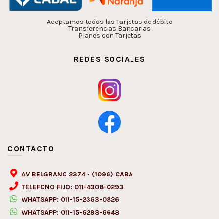
Aceptamos todas las Tarjetas de débito
Transferencias Bancarias
Planes con Tarjetas
REDES SOCIALES
CONTACTO
AV BELGRANO 2374 - (1096) CABA
TELEFONO FIJO:
011-4308-0293
WHATSAPP:
011-15-2363-0826
WHATSAPP:
011-15-6298-6648