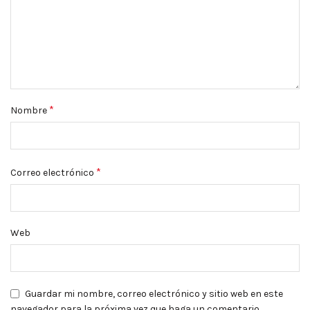
*
Nombre
*
Correo electrónico
Web
Guardar mi nombre, correo electrónico y sitio web en este
navegador para la próxima vez que haga un comentario.