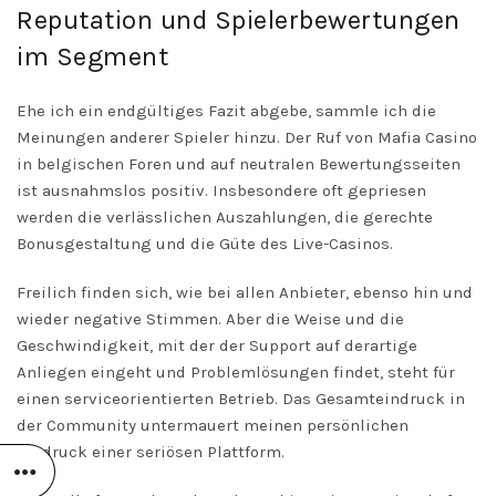
Reputation und Spielerbewertungen
im Segment
Ehe ich ein endgültiges Fazit abgebe, sammle ich die
Meinungen anderer Spieler hinzu. Der Ruf von Mafia Casino
in belgischen Foren und auf neutralen Bewertungsseiten
ist ausnahmslos positiv. Insbesondere oft gepriesen
werden die verlässlichen Auszahlungen, die gerechte
Bonusgestaltung und die Güte des Live-Casinos.
Freilich finden sich, wie bei allen Anbieter, ebenso hin und
wieder negative Stimmen. Aber die Weise und die
Geschwindigkeit, mit der der Support auf derartige
Anliegen eingeht und Problemlösungen findet, steht für
einen serviceorientierten Betrieb. Das Gesamteindruck in
der Community untermauert meinen persönlichen
Eindruck einer seriösen Plattform.