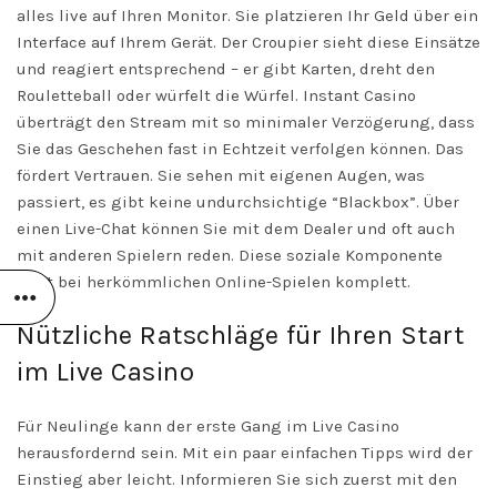
alles live auf Ihren Monitor. Sie platzieren Ihr Geld über ein
Interface auf Ihrem Gerät. Der Croupier sieht diese Einsätze
und reagiert entsprechend – er gibt Karten, dreht den
Rouletteball oder würfelt die Würfel. Instant Casino
überträgt den Stream mit so minimaler Verzögerung, dass
Sie das Geschehen fast in Echtzeit verfolgen können. Das
fördert Vertrauen. Sie sehen mit eigenen Augen, was
passiert, es gibt keine undurchsichtige “Blackbox”. Über
einen Live-Chat können Sie mit dem Dealer und oft auch
mit anderen Spielern reden. Diese soziale Komponente
fehlt bei herkömmlichen Online-Spielen komplett.
Nützliche Ratschläge für Ihren Start
im Live Casino
Für Neulinge kann der erste Gang im Live Casino
herausfordernd sein. Mit ein paar einfachen Tipps wird der
Einstieg aber leicht. Informieren Sie sich zuerst mit den