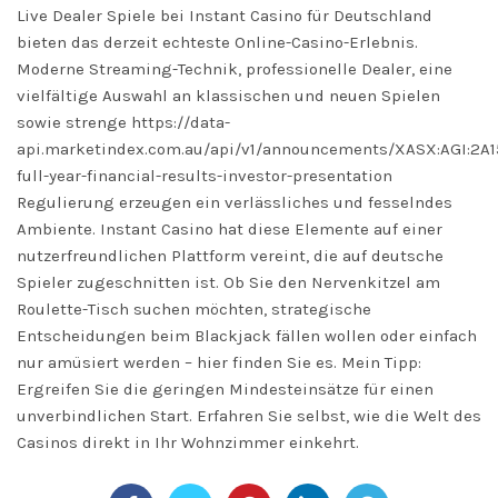
Live Dealer Spiele bei Instant Casino für Deutschland
bieten das derzeit echteste Online-Casino-Erlebnis.
Moderne Streaming-Technik, professionelle Dealer, eine
vielfältige Auswahl an klassischen und neuen Spielen
sowie strenge
https://data-
api.marketindex.com.au/api/v1/announcements/XASX:AGI:2A1
full-year-financial-results-investor-presentation
Regulierung erzeugen ein verlässliches und fesselndes
Ambiente. Instant Casino hat diese Elemente auf einer
nutzerfreundlichen Plattform vereint, die auf deutsche
Spieler zugeschnitten ist. Ob Sie den Nervenkitzel am
Roulette-Tisch suchen möchten, strategische
Entscheidungen beim Blackjack fällen wollen oder einfach
nur amüsiert werden – hier finden Sie es. Mein Tipp:
Ergreifen Sie die geringen Mindesteinsätze für einen
unverbindlichen Start. Erfahren Sie selbst, wie die Welt des
Casinos direkt in Ihr Wohnzimmer einkehrt.