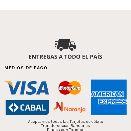
MEDIOS DE PAGO
Aceptamos todas las Tarjetas de débito
Transferencias Bancarias
Planes con Tarjetas