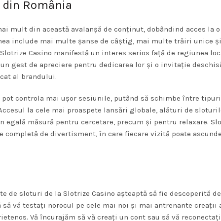
ul din România
 mai mult din această avalanșă de conținut, dobândind acces la 
nea include mai multe șanse de câștig, mai multe trăiri unice și
 Slotrize Casino manifestă un interes serios față de regiunea loc
un gest de apreciere pentru dedicarea lor și o invitație deschis
cat al brandului.
și pot controla mai ușor sesiunile, putând să schimbe între tipuri
 Accesul la cele mai proaspete lansări globale, alături de sloturi
n egală măsură pentru cercetare, precum și pentru relaxare. Slo
ție completă de divertisment, în care fiecare vizită poate ascund
te de sloturi de la Slotrize Casino așteaptă să fie descoperită de
 să vă testați norocul pe cele mai noi și mai antrenante creații 
rietenos. Vă încurajăm să vă creați un cont sau să vă reconectați