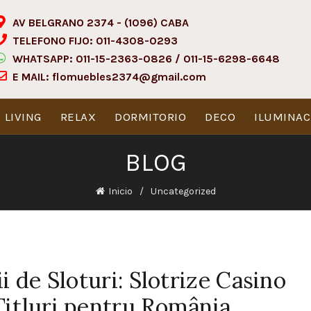
AV BELGRANO 2374 - (1096) CABA
TELEFONO FIJO:
011-4308-0293
WHATSAPP:
011-15-2363-0826
/
011-15-6298-6648
E MAIL:
flomuebles2374@gmail.com
LIVING
RELAX
DORMITORIO
DECO
ILUMINAC
BLOG
Inicio
Uncategorized
i de Sloturi: Slotrize Casino
Titluri pentru România