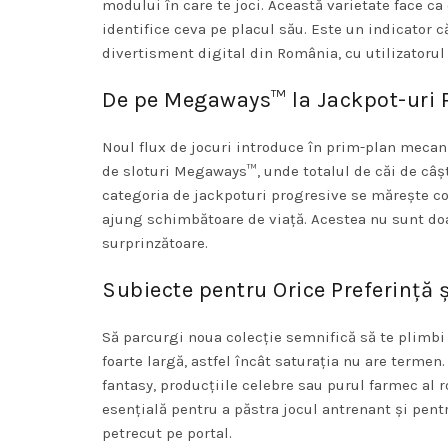
modului în care te joci. Această varietate face ca 
identifice ceva pe placul său. Este un indicator 
divertisment digital din România, cu utilizatorul
De pe Megaways™ la Jackpot-uri 
Noul flux de jocuri introduce în prim-plan mecani
de sloturi Megaways™, unde totalul de căi de câșt
categoria de jackpoturi progresive se mărește con
ajung schimbătoare de viață. Acestea nu sunt doa
surprinzătoare.
Subiecte pentru Orice Preferință
Să parcurgi noua colecție semnifică să te plimbi p
foarte largă, astfel încât saturația nu are termen
fantasy, producțiile celebre sau purul farmec al r
esențială pentru a păstra jocul antrenant și pent
petrecut pe portal.