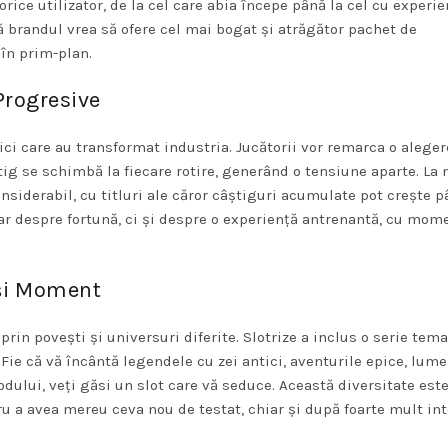
orice utilizator, de la cel care abia începe până la cel cu experie
că brandul vrea să ofere cel mai bogat și atrăgător pachet de
 în prim-plan.
Progresive
ci care au transformat industria. Jucătorii vor remarca o alege
ig se schimbă la fiecare rotire, generând o tensiune aparte. La 
siderabil, cu titluri ale căror câștiguri acumulate pot crește p
r despre fortună, ci și despre o experiență antrenantă, cu mom
 și Moment
rin povești și universuri diferite. Slotrize a inclus o serie tema
. Fie că vă încântă legendele cu zei antici, aventurile epice, lum
odului, veți găsi un slot care vă seduce. Această diversitate est
ru a avea mereu ceva nou de testat, chiar și după foarte mult int