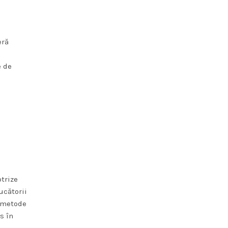
eră
e
e de
trize
ucătorii
r metode
s în