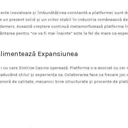
biecte inovatoare și îmbunătățirea constantă a platformei sunt d
te un prezent solid și un viitor stabil în industria românească de
 demers. Această creștere continuă metamorfozează platforma î
tarea pentru “ce va fi mai înainte” este la fel de mare ca expe
Alimentează Expansiunea
ii cu care Slotrize Casino operează. Platforma s-a asociat cu cei
 aducând stilul și experiența sa. Colaborarea face ca fiecare joc 
sonoră de calitate, mecanici bine structurate și procente de plat