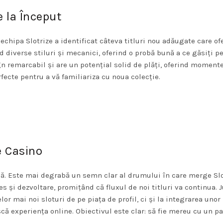
 la Început
 echipa Slotrize a identificat câteva titluri nou adăugate care of
diverse stiluri și mecanici, oferind o probă bună a ce găsiți p
n remarcabil și are un potențial solid de plăți, oferind moment
fecte pentru a vă familiariza cu noua colecție.
e Casino
ală. Este mai degrabă un semn clar al drumului în care merge Slo
 și dezvoltare, promițând că fluxul de noi titluri va continua. J
lor mai noi sloturi de pe piața de profil, ci și la integrarea uno
că experiența online. Obiectivul este clar: să fie mereu cu un pa