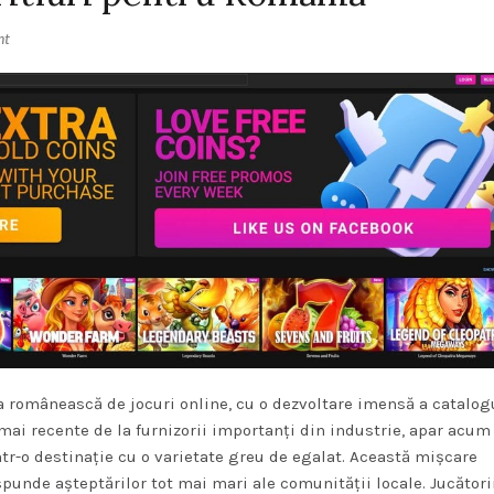
nt
a românească de jocuri online, cu o dezvoltare imensă a catalog
e mai recente de la furnizorii importanți din industrie, apar acu
tr-o destinație cu o varietate greu de egalat. Această mișcare
ăspunde așteptărilor tot mai mari ale comunității locale. Jucători