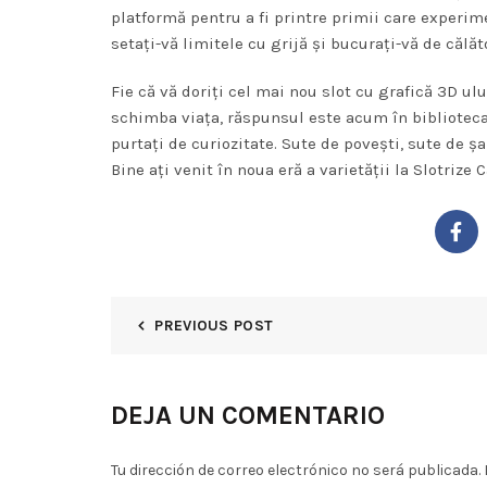
platformă pentru a fi printre primii care experime
setați-vă limitele cu grijă și bucurați-vă de călăto
Fie că vă doriți cel mai nou slot cu grafică 3D ul
schimba viața, răspunsul este acum în biblioteca Sl
purtați de curiozitate. Sute de povești, sute de ș
Bine ați venit în noua eră a varietății la Slotrize 
PREVIOUS POST
DEJA UN COMENTARIO
Tu dirección de correo electrónico no será publicada.