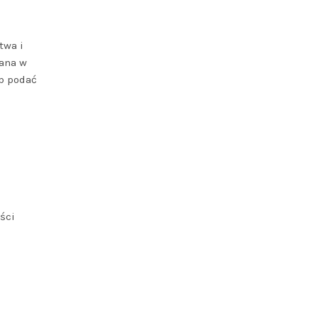
twa i
zana w
ub podać
ści