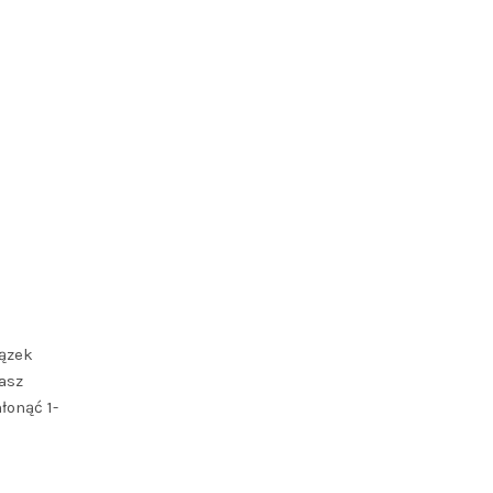
iązek
asz
łonąć 1-