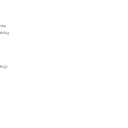
nta
aktuj
kcji
o