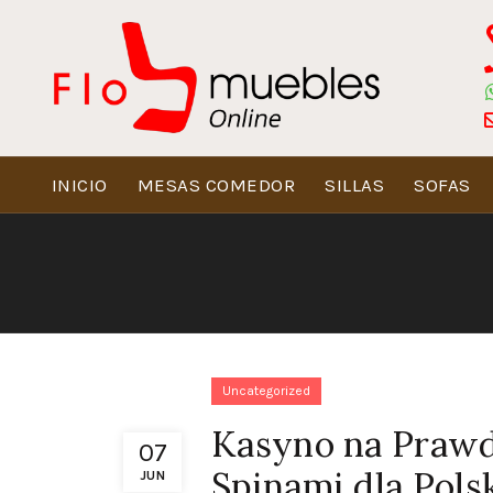
INICIO
MESAS COMEDOR
SILLAS
SOFAS
Uncategorized
Kasyno na Praw
07
Spinami dla Pols
JUN