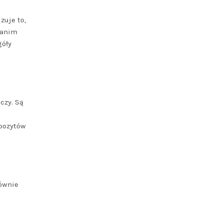
zuje to,
zanim
góły
czy. Są
epozytów
łównie