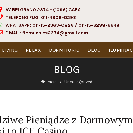
AV BELGRANO 2374 - (1096) CABA
TELEFONO FIJO:
011-4308-0293
WHATSAPP:
011-15-2363-0826
/
011-15-6298-6648
E MAIL:
flomuebles2374@gmail.com
LIVING
RELAX
DORMITORIO
DECO
ILUMINAC
BLOG
Inicio
Uncategorized
dziwe Pieniądze z Darmowym
ki to ICE Casino