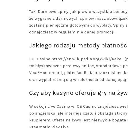
Tak. Darmowe spiny, jak prawie wszystkie bonusy
że wygrane z darmowych spinów masz obowiązek pr
zostaną pieniędzmi gotowymi do wypłaty. Spiny s
odnajdziesz w regulaminie danej promocji.
Jakiego rodzaju metody płatnośc
ICE Casino
https://en.wikipedia.org/wiki/Rake_(
to: błyskawiczne przelewy online, standardowe prz
Visa/Mastercard, płatności BLIK oraz określone k
oraz wypłat różnią się w zależności od danej opcji
Czy aby kasyno oferuje gry na ży
W sekcji Live Casino w ICE Casino znajdziesz wie
po angielsku, ale interfejs czatu i obsługa stron
krupierem. Oferta na żywo jest niezwykle bogata 
Pragmatic Play Live.