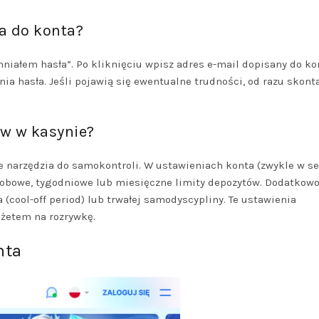
ła do konta?
niałem hasła”. Po kliknięciu wpisz adres e-mail dopisany do ko
nia hasła. Jeśli pojawią się ewentualne trudności, od razu skont
ów w kasynie?
e narzędzia do samokontroli. W ustawieniach konta (zwykle w se
obowe, tygodniowe lub miesięczne limity depozytów. Dodatkow
cool-off period) lub trwałej samodyscypliny. Te ustawienia
żetem na rozrywkę.
nta