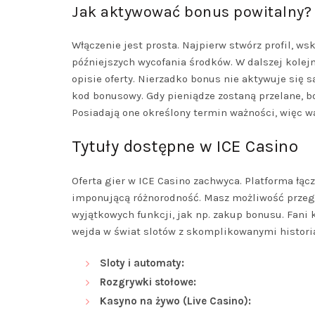
Jak aktywować bonus powitalny?
Włączenie jest prosta. Najpierw stwórz profil, w
późniejszych wycofania środków. W dalszej kole
opisie oferty. Nierzadko bonus nie aktywuje się 
kod bonusowy. Gdy pieniądze zostaną przelane, b
Posiadają one określony termin ważności, więc wa
Tytuły dostępne w ICE Casino
Oferta gier w ICE Casino zachwyca. Platforma łąc
imponującą różnorodność. Masz możliwość przegl
wyjątkowych funkcji, jak np. zakup bonusu. Fani
wejda w świat slotów z skomplikowanymi histor
Sloty i automaty:
Rozgrywki stołowe:
Kasyno na żywo (Live Casino):