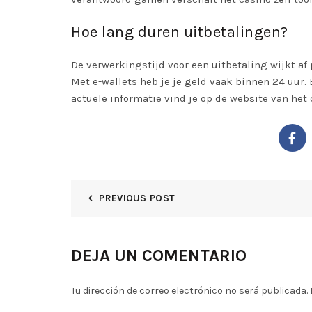
Hoe lang duren uitbetalingen?
De verwerkingstijd voor een uitbetaling wijkt af
Met e-wallets heb je je geld vaak binnen 24 uur.
actuele informatie vind je op de website van het 
PREVIOUS POST
DEJA UN COMENTARIO
Tu dirección de correo electrónico no será publicada.