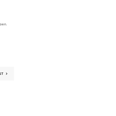
oen.
ST