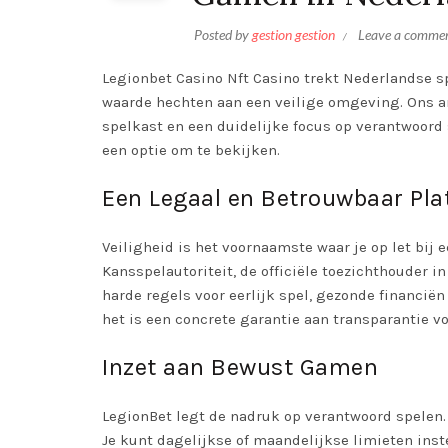
Posted by
gestion gestion
Leave a comme
Legionbet Casino Nft
Casino trekt Nederlandse sp
waarde hechten aan een veilige omgeving. Ons anal
spelkast en een duidelijke focus op verantwoord 
een optie om te bekijken.
Een Legaal en Betrouwbaar Pla
Veiligheid is het voornaamste waar je op let bij
Kansspelautoriteit, de officiële toezichthouder i
harde regels voor eerlijk spel, gezonde financiën
het is een concrete garantie aan transparantie vo
Inzet aan Bewust Gamen
LegionBet legt de nadruk op verantwoord spelen.
Je kunt dagelijkse of maandelijkse limieten instel