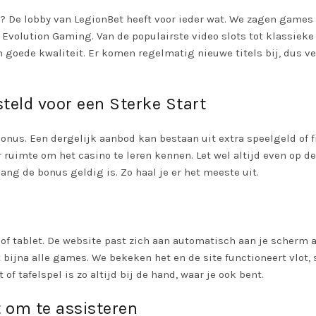
en? De lobby van LegionBet heeft voor ieder wat. We zagen games
Evolution Gaming. Van de populairste video slots tot klassieke
n goede kwaliteit. Er komen regelmatig nieuwe titels bij, dus v
ld voor een Sterke Start
nus. Een dergelijk aanbod kan bestaan uit extra speelgeld of f
r ruimte om het casino te leren kennen. Let wel altijd even op de
ang de bonus geldig is. Zo haal je er het meeste uit.
of tablet. De website past zich aan automatisch aan je scherm a
 bijna alle games. We bekeken het en de site functioneert vlot, 
 of tafelspel is zo altijd bij de hand, waar je ook bent.
t om te assisteren