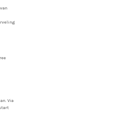
 van
erveling
ree
an. Via
start