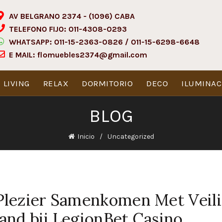
AV BELGRANO 2374 - (1096) CABA
TELEFONO FIJO:
011-4308-0293
WHATSAPP:
011-15-2363-0826
/
011-15-6298-6648
E MAIL:
flomuebles2374@gmail.com
LIVING
RELAX
DORMITORIO
DECO
ILUMINAC
BLOG
Inicio
Uncategorized
Plezier Samenkomen Met Veil
and bij LegionBet Casino