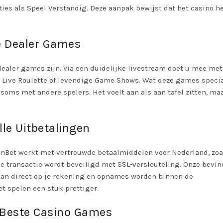
ties als Speel Verstandig. Deze aanpak bewijst dat het casino h
e Dealer Games
 dealer games zijn. Via een duidelijke livestream doet u mee met
k, Live Roulette of levendige Game Shows. Wat deze games speci
n soms met andere spelers. Het voelt aan als aan tafel zitten, ma
lle Uitbetalingen
onBet werkt met vertrouwde betaalmiddelen voor Nederland, zoa
lke transactie wordt beveiligd met SSL-versleuteling. Onze bevi
staan direct op je rekening en opnames worden binnen de
 spelen een stuk prettiger.
 Beste Casino Games