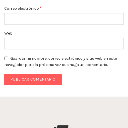
*
Correo electrónico
Web
Guardar mi nombre, correo electrónico y sitio web en este
navegador para la próxima vez que haga un comentario.