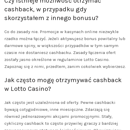
Czy istnieje możliwość otrzymać
cashback, w przypadku gdy
skorzystałem z innego bonusu?
Co do zasady nie. Promocje w kasynach online niezwykle
rzadko można łączyć. Jeżeli aktywujesz bonus powitalny lub
darmowe spiny, w większości przypadków w tym samym
czasie nie dostaniesz cashbacku. Zasady łączenia ofert
zostały jasno określone w regulaminie Lotto Casino.
Zapoznaj się z nimi, przedtem, zanim cokolwiek wybierzesz.
Jak często mogę otrzymywać cashback
w Lotto Casino?
Jak często jest uzależniona od oferty. Pewne cashbacki
bywają cotygodniowe, inne miesięczne. Zdarzają się
również jednorazowymi akcjami promocyjnymi. Stały,
cykliczny cashback to często przywilej graczy z bardziej