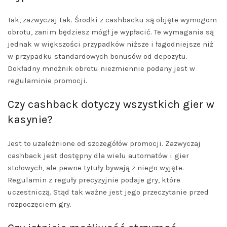
Tak, zazwyczaj tak. Środki z cashbacku są objęte wymogom
obrotu, zanim będziesz mógł je wypłacić. Te wymagania są
jednak w większości przypadków niższe i łagodniejsze niż
w przypadku standardowych bonusów od depozytu.
Dokładny mnożnik obrotu niezmiennie podany jest w
regulaminie promocji.
Czy cashback dotyczy wszystkich gier w
kasynie?
Jest to uzależnione od szczegółów promocji. Zazwyczaj
cashback jest dostępny dla wielu automatów i gier
stołowych, ale pewne tytuły bywają z niego wyjęte.
Regulamin z reguły precyzyjnie podaje gry, które
uczestniczą. Stąd tak ważne jest jego przeczytanie przed
rozpoczęciem gry.