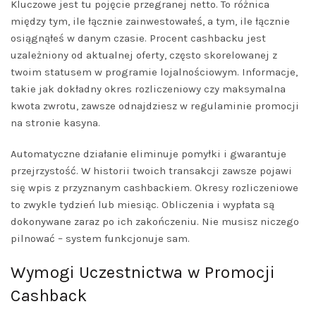
Kluczowe jest tu pojęcie przegranej netto. To różnica
między tym, ile łącznie zainwestowałeś, a tym, ile łącznie
osiągnąłeś w danym czasie. Procent cashbacku jest
uzależniony od aktualnej oferty, często skorelowanej z
twoim statusem w programie lojalnościowym. Informacje,
takie jak dokładny okres rozliczeniowy czy maksymalna
kwota zwrotu, zawsze odnajdziesz w regulaminie promocji
na stronie kasyna.
Automatyczne działanie eliminuje pomyłki i gwarantuje
przejrzystość. W historii twoich transakcji zawsze pojawi
się wpis z przyznanym cashbackiem. Okresy rozliczeniowe
to zwykle tydzień lub miesiąc. Obliczenia i wypłata są
dokonywane zaraz po ich zakończeniu. Nie musisz niczego
pilnować – system funkcjonuje sam.
Wymogi Uczestnictwa w Promocji
Cashback