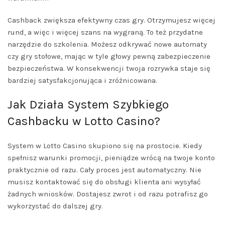
Cashback zwiększa efektywny czas gry. Otrzymujesz więcej
rund, a więc i więcej szans na wygraną. To też przydatne
narzędzie do szkolenia. Możesz odkrywać nowe automaty
czy gry stołowe, mając w tyle głowy pewną zabezpieczenie
bezpieczeństwa. W konsekwencji twoja rozrywka staje się
bardziej satysfakcjonująca i zróżnicowana.
Jak Działa System Szybkiego
Cashbacku w Lotto Casino?
System w Lotto Casino skupiono się na prostocie. Kiedy
spełnisz warunki promocji, pieniądze wrócą na twoje konto
praktycznie od razu. Cały proces jest automatyczny. Nie
musisz kontaktować się do obsługi klienta ani wysyłać
żadnych wniosków. Dostajesz zwrot i od razu potrafisz go
wykorzystać do dalszej gry.