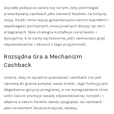
Dojrzałe podejście opiera się na tym, żeby postrzegać
przewidywany cashback jako element budżetu na kolejną
sesję. Dzięki temu lepiej gospodarujesz swoim kapitałem i
zapobiegasz pochopnych, emocjonalnych decyzji po serii
przegranych. Taka strategia kształtuje cierpliwości i
dyscypliny. A te cechy są bezcenne, jeśli zamierzasz grać
odpowiedzialnie i odnosić z tego przyjemność.
Rozsądna Gra a Mechanizm
Cashback
Istotne, żeby to wyraźnie powiedzieć: cashback nie jest
namową do grania powyżej swoje środki. Jego funkcją jest
złagodzenie goryczy przegranej, a nie wynagradzanie strat.
Lotto Casino promuje zasady odpowiedzialnej rozrywki. I
właśnie w takim świetle należy spoglądać na cashback –
jako na element bezpieczniejszej zabawy.