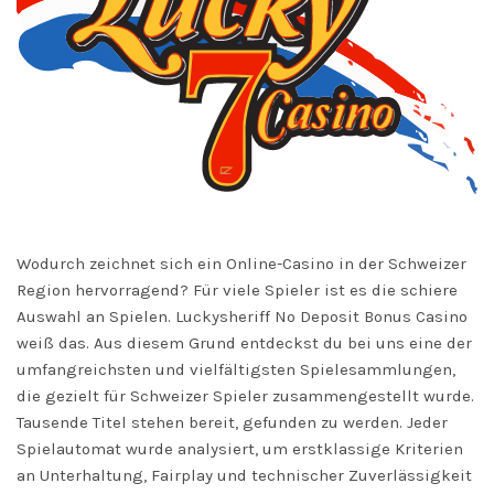
Wodurch zeichnet sich ein Online-Casino in der Schweizer
Region hervorragend? Für viele Spieler ist es die schiere
Auswahl an Spielen.
Luckysheriff No Deposit Bonus
Casino
weiß das. Aus diesem Grund entdeckst du bei uns eine der
umfangreichsten und vielfältigsten Spielesammlungen,
die gezielt für Schweizer Spieler zusammengestellt wurde.
Tausende Titel stehen bereit, gefunden zu werden. Jeder
Spielautomat wurde analysiert, um erstklassige Kriterien
an Unterhaltung, Fairplay und technischer Zuverlässigkeit