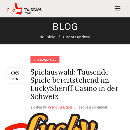
BLOG
Inicio
Uncategorized
Uncategorized
Spielauswahl: Tausende
06
Spiele bereitstehend im
JUN
LuckySheriff Casino in der
Schweiz
Posted by
gestion gestion
Leave a comment