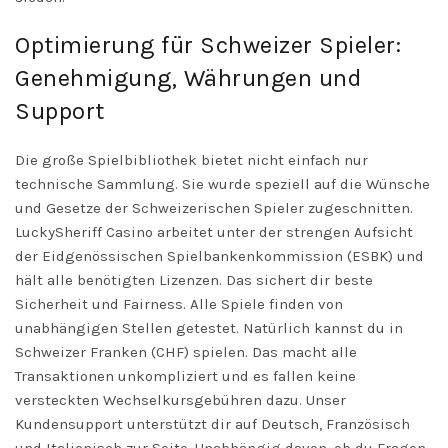
Optimierung für Schweizer Spieler:
Genehmigung, Währungen und
Support
Die große Spielbibliothek bietet nicht einfach nur
technische Sammlung. Sie wurde speziell auf die Wünsche
und Gesetze der Schweizerischen Spieler zugeschnitten.
LuckySheriff Casino arbeitet unter der strengen Aufsicht
der Eidgenössischen Spielbankenkommission (ESBK) und
hält alle benötigten Lizenzen. Das sichert dir beste
Sicherheit und Fairness. Alle Spiele finden von
unabhängigen Stellen getestet. Natürlich kannst du in
Schweizer Franken (CHF) spielen. Das macht alle
Transaktionen unkompliziert und es fallen keine
versteckten Wechselkursgebühren dazu. Unser
Kundensupport unterstützt dir auf Deutsch, Französisch
und Italienisch zur Seite. Unabhängig davon, ob du Fragen