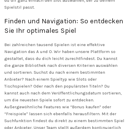
du dir ganz einfach den Slot auswählen, der zu deinem
Spielstil passt.
Finden und Navigation: So entdecken
Sie Ihr optimales Spiel
Bei zahlreichen tausend Spielen ist eine effektive
Navigation das A und O. Wir haben unsere Plattform so
gestaltet, dass du dich leicht zurechtfindest. Du kannst
die ganze Bibliothek nach diversen Kriterien auswählen
und sortieren. Suchst du nach einem bestimmten
Anbieter? Nach einem Spieltyp wie Slots oder
Tischspielen? Oder nach den populärsten Titeln? Du
kannst auch nach dem Veröffentlichungsdatum sortieren,
um die neuesten Spiele sofort zu entdecken.
Außergewöhnliche Features wie “Bonus kaufen” oder
“Freispiele” lassen sich ebenfalls herausfiltern. Mit der
Suchfunktion findest du direkt zu einem bestimmten Spiel
oder Anbieter. Unser Team stellt außerdem kontinuierlich