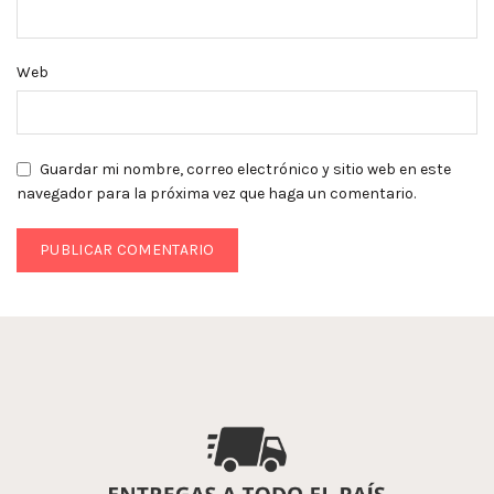
Web
Guardar mi nombre, correo electrónico y sitio web en este
navegador para la próxima vez que haga un comentario.