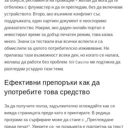
за бонуси, регламенти на промоции – желая да мога да ги
отбележа с флумастер и да ги прегледам, без да включвам
устройството. Второ, ако възникне конфликт със
поддръжката, един хартиен документ е неоспоримо
доказателство. Накрая, ако даден онлайн портал е
инвестирал време за добър печатен режим, това казва
много. Значи са тествали във всички аспекти и са
обмислили за цялото потребителско изживяване. Не
прилагаш тази възможност всеки ден, но когато се налага,
желаеш да работи без проблем. NV Casino ме подтикна да
разгледам усърдно тази тема.
Ефективни препоръки как да
употребите това средство
За да получите полза, задължително оглеждайте как се
вижда страницата преди като я принтирате. В редица
програми за сърфиране може да стане с „Преглеждане
преди печат“. Уверете се, че позицията е портретна за текст