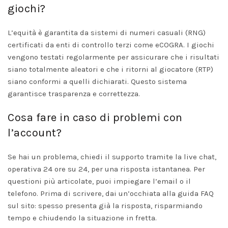
giochi?
L’equità è garantita da sistemi di numeri casuali (RNG)
certificati da enti di controllo terzi come eCOGRA. I giochi
vengono testati regolarmente per assicurare che i risultati
siano totalmente aleatori e che i ritorni al giocatore (RTP)
siano conformi a quelli dichiarati. Questo sistema
garantisce trasparenza e correttezza.
Cosa fare in caso di problemi con
l’account?
Se hai un problema, chiedi il supporto tramite la live chat,
operativa 24 ore su 24, per una risposta istantanea. Per
questioni più articolate, puoi impiegare l’email o il
telefono. Prima di scrivere, dai un’occhiata alla guida FAQ
sul sito: spesso presenta già la risposta, risparmiando
tempo e chiudendo la situazione in fretta.