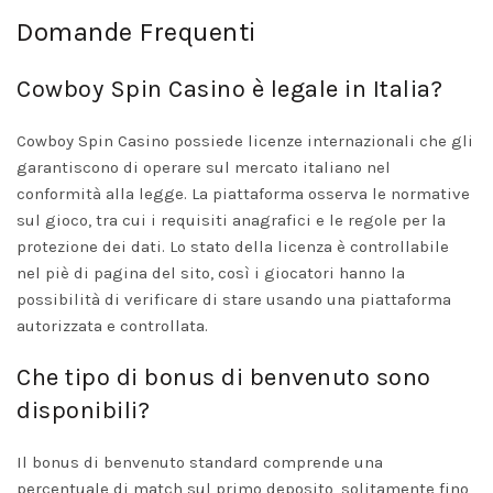
Domande Frequenti
Cowboy Spin Casino è legale in Italia?
Cowboy Spin Casino possiede licenze internazionali che gli
garantiscono di operare sul mercato italiano nel
conformità alla legge. La piattaforma osserva le normative
sul gioco, tra cui i requisiti anagrafici e le regole per la
protezione dei dati. Lo stato della licenza è controllabile
nel piè di pagina del sito, così i giocatori hanno la
possibilità di verificare di stare usando una piattaforma
autorizzata e controllata.
Che tipo di bonus di benvenuto sono
disponibili?
Il bonus di benvenuto standard comprende una
percentuale di match sul primo deposito, solitamente fino