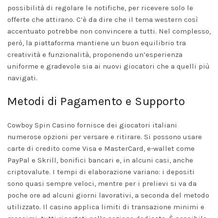
possibilità di regolare le notifiche, per ricevere solo le
offerte che attirano. C’è da dire che il tema western così
accentuato potrebbe non convincere a tutti. Nel complesso,
però, la piattaforma mantiene un buon equilibrio tra
creatività e funzionalità, proponendo un’esperienza
uniforme e gradevole sia ai nuovi giocatori che a quelli più
navigati.
Metodi di Pagamento e Supporto
Cowboy Spin Casino fornisce dei giocatori italiani
numerose opzioni per versare e ritirare. Si possono usare
carte di credito come Visa e MasterCard, e-wallet come
PayPal e Skrill, bonifici bancari e, in alcuni casi, anche
criptovalute. I tempi di elaborazione variano: i depositi
sono quasi sempre veloci, mentre per i prelievi si va da
poche ore ad alcuni giorni lavorativi, a seconda del metodo
utilizzato. Il casino applica limiti di transazione minimi e