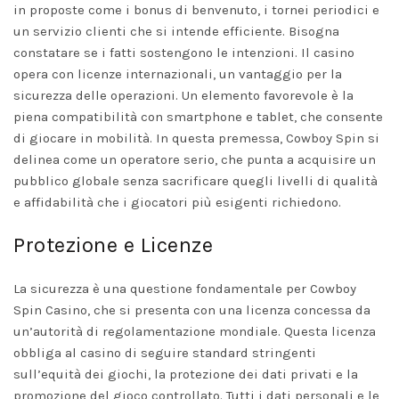
in proposte come i bonus di benvenuto, i tornei periodici e
un servizio clienti che si intende efficiente. Bisogna
constatare se i fatti sostengono le intenzioni. Il casino
opera con licenze internazionali, un vantaggio per la
sicurezza delle operazioni. Un elemento favorevole è la
piena compatibilità con smartphone e tablet, che consente
di giocare in mobilità. In questa premessa, Cowboy Spin si
delinea come un operatore serio, che punta a acquisire un
pubblico globale senza sacrificare quegli livelli di qualità
e affidabilità che i giocatori più esigenti richiedono.
Protezione e Licenze
La sicurezza è una questione fondamentale per Cowboy
Spin Casino, che si presenta con una licenza concessa da
un’autorità di regolamentazione mondiale. Questa licenza
obbliga al casino di seguire standard stringenti
sull’equità dei giochi, la protezione dei dati privati e la
promozione del gioco controllato. Tutti i dati personali e le