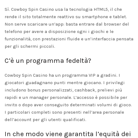
Sì. Cowboy Spin Casino usa la tecnologia HTML5, il che
rende il sito totalmente reattivo su smartphone e tablet.
Non serve scaricare un’app: basta entrare dal browser del
telefono per avere a disposizione ogni i giochi e le
funzionalità, con prestazioni fluide e un’interfaccia pensata
per gli schermi piccoli.
C’è un programma fedeltà?
Cowboy Spin Casino ha un programma VIP a gradini. I
giocatori guadagnano punti mentre giocano. I privilegi
includono bonus personalizzati, cashback, prelievi più
rapidi e un manager personale. L’accesso è possibile per
invito o dopo aver conseguito determinati volumi di gioco.
I particolari completi sono presenti nell’area personale
dell’account per gli utenti qualificati.
In che modo viene garantita l’equità dei