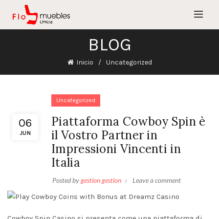
BLOG
Inicio
Uncategorized
Uncategorized
Piattaforma Cowboy Spin è
06
il Vostro Partner in
JUN
Impressioni Vincenti in
Italia
Posted by
gestion gestion
Leave a comment
Cowboy Spin Casino si presenta come una piattaforma di