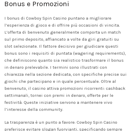
Bonus e Promozioni
I bonus di Cowboy Spin Casino puntano a migliorare
l’esperienza di gioco e di offrire più occasioni di vincita.
L’offerta di benvenuto generalmente comporta un match
sul primo deposito, affiancato a volte da giri gratuiti su
slot selezionate. Il fattore decisivo per giudicare questi
bonus sono i requisiti di puntata (wagering requirements),
che definiscono quanto sia realistico trasformare il bonus
in denaro prelevabile. I termini sono illustrati con
chiarezza nella sezione dedicata, con specifiche precise sui
giochi che partecipano e in quale percentuale. Oltre al
benvenuto, il casino attiva promozioni ricorrenti: cashback
settimanali, tornei con premi in denaro, offerte per le
festività. Queste iniziative servono a mantenere vivo
l’interesse della community.
La trasparenza è un punto a favore: Cowboy Spin Casino
preferisce evitare slogan fuorvianti, specificando sempre