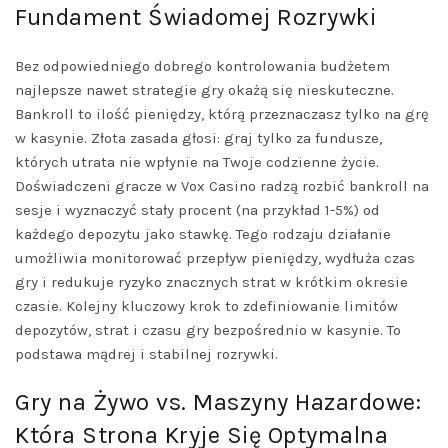
Fundament Świadomej Rozrywki
Bez odpowiedniego dobrego kontrolowania budżetem
najlepsze nawet strategie gry okażą się nieskuteczne.
Bankroll to ilość pieniędzy, którą przeznaczasz tylko na grę
w kasynie. Złota zasada głosi: graj tylko za fundusze,
których utrata nie wpłynie na Twoje codzienne życie.
Doświadczeni gracze w Vox Casino radzą rozbić bankroll na
sesje i wyznaczyć stały procent (na przykład 1-5%) od
każdego depozytu jako stawkę. Tego rodzaju działanie
umożliwia monitorować przepływ pieniędzy, wydłuża czas
gry i redukuje ryzyko znacznych strat w krótkim okresie
czasie. Kolejny kluczowy krok to zdefiniowanie limitów
depozytów, strat i czasu gry bezpośrednio w kasynie. To
podstawa mądrej i stabilnej rozrywki.
Gry na Żywo vs. Maszyny Hazardowe:
Która Strona Kryje Się Optymalna