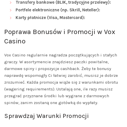
Transfery bankowe (BLIK, tradycyjne przelewy):
Portfele elektroniczne (np. Skrill, Neteller):
Karty płatnicze (Visa, Mastercard):
Poprawa Bonusów i Promocji w Vox
Casino
Vox Casino regularnie nagradza początkujących i stałych
graczy. W asortymencie znajdziesz paczki powitalne,
darmowe spiny i propozycje cashback. Żeby te bonusy
naprawdę wspomogły Ci łatwiej zarobić, musisz je dobrze
zrozumieć. Każda promocja wiąże się z warunkami obrotu
(wagering requirements). Ustalają one, ile razy musisz
przegrać przyznane środki lub wygrane z darmowych
spinów, zanim zostaną one gotówką do wypłaty.
Sprawdzaj Warunki Promocji