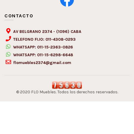
CONTACTO
AV BELGRANO 2374 - (1096) CABA
TELEFONO FIJO:
011-4308-0293
WHATSAPP:
011-15-2363-0826
WHATSAPP:
011-15-6298-6648
flomuebles2374@gmail.com
© 2020 FLO Muebles. Todos los derechos reservados.