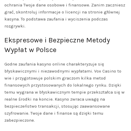
ochrania Twoje dane osobowe i finansowe. Zanim zaczniesz
grać, skontroluj informacje o licencji na stronie głównej
kasyna. To podstawa zaufania i wyciszenia podczas
rozgrywki.
Ekspresowe i Bezpieczne Metody
Wypłat w Polsce
Godne zaufania kasyno online charakteryzuje się
błyskawicznymi i niezawodnymi wypłatami. Vox Casino to
wie i przygotowuje polskim graczom kilka metod
finansowych przystosowanych do lokalnego rynku. Dzięki
temu wygrana w błyskawicznym tempie przekształca się w
realne środki na koncie. Kasyno zwraca uwagę na
bezpieczeństwo transakcji, stosując zaawansowane
szyfrowanie. Twoje dane i finanse są dzięki temu
zabezpieczone.