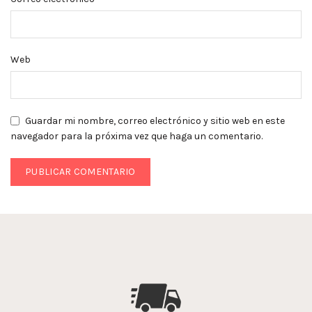
Web
Guardar mi nombre, correo electrónico y sitio web en este
navegador para la próxima vez que haga un comentario.