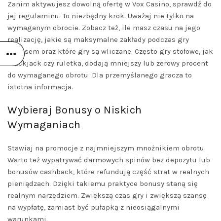
Zanim aktywujesz dowolną ofertę w Vox Casino, sprawdź do
jej regulaminu. To niezbędny krok. Uważaj nie tylko na
wymaganym obrocie. Zobacz też, ile masz czasu na jego
realizację, jakie są maksymalne zakłady podczas gry
bonusem oraz które gry są wliczane. Często gry stołowe, jak
blackjack czy ruletka, dodają mniejszy lub zerowy procent
do wymaganego obrotu. Dla przemyślanego gracza to
istotna informacja.
Wybieraj Bonusy o Niskich
Wymaganiach
Stawiaj na promocje z najmniejszym mnożnikiem obrotu.
Warto też wypatrywać darmowych spinów bez depozytu lub
bonusów cashback, które refundują część strat w realnych
pieniądzach. Dzięki takiemu praktyce bonusy staną się
realnym narzędziem. Zwiększą czas gry i zwiększą szansę
na wypłatę, zamiast być pułapką z nieosiągalnymi
warunkami.