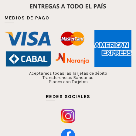
MEDIOS DE PAGO
Aceptamos todas las Tarjetas de débito
Transferencias Bancarias
Planes con Tarjetas
REDES SOCIALES