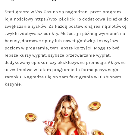
Stałi gracze w Vox Casino są nagradzani przez program
lojalnościowy
https://vox-pl.click
. To dodatkowa ścieżka do
zwiększania zysków. Za każdą postawioną realną złotówkę
zwykle zdobywasz punkty. Możesz je później wymienić na
bonusy, darmowe spiny lub nawet gotówkę. Im wyższy
poziom w programie, tym lepsze korzyści. Mogą to być
lepsze kursy wypłat, szybsze przetwarzanie wypłat,
dedykowany opiekun czy ekskluzywne promocje. Aktywne
uczestnictwo w takim programie to forma pasywnego
zarobku. Nagradza Cię on sam fakt grania w ulubionym
kasynie.