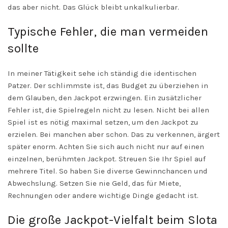
das aber nicht. Das Glück bleibt unkalkulierbar.
Typische Fehler, die man vermeiden
sollte
In meiner Tätigkeit sehe ich ständig die identischen
Patzer. Der schlimmste ist, das Budget zu überziehen in
dem Glauben, den Jackpot erzwingen. Ein zusätzlicher
Fehler ist, die Spielregeln nicht zu lesen. Nicht bei allen
Spiel ist es nötig maximal setzen, um den Jackpot zu
erzielen. Bei manchen aber schon. Das zu verkennen, ärgert
später enorm. Achten Sie sich auch nicht nur auf einen
einzelnen, berühmten Jackpot. Streuen Sie Ihr Spiel auf
mehrere Titel. So haben Sie diverse Gewinnchancen und
Abwechslung. Setzen Sie nie Geld, das für Miete,
Rechnungen oder andere wichtige Dinge gedacht ist.
Die große Jackpot-Vielfalt beim Slota