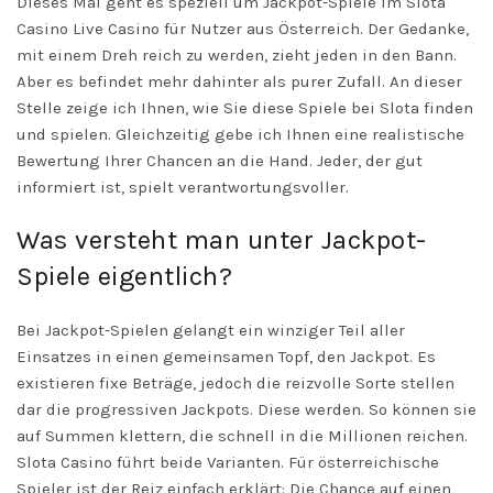
Dieses Mal geht es speziell um Jackpot-Spiele im
Slota
Casino Live
Casino für Nutzer aus Österreich. Der Gedanke,
mit einem Dreh reich zu werden, zieht jeden in den Bann.
Aber es befindet mehr dahinter als purer Zufall. An dieser
Stelle zeige ich Ihnen, wie Sie diese Spiele bei Slota finden
und spielen. Gleichzeitig gebe ich Ihnen eine realistische
Bewertung Ihrer Chancen an die Hand. Jeder, der gut
informiert ist, spielt verantwortungsvoller.
Was versteht man unter Jackpot-
Spiele eigentlich?
Bei Jackpot-Spielen gelangt ein winziger Teil aller
Einsatzes in einen gemeinsamen Topf, den Jackpot. Es
existieren fixe Beträge, jedoch die reizvolle Sorte stellen
dar die progressiven Jackpots. Diese werden. So können sie
auf Summen klettern, die schnell in die Millionen reichen.
Slota Casino führt beide Varianten. Für österreichische
Spieler ist der Reiz einfach erklärt: Die Chance auf einen