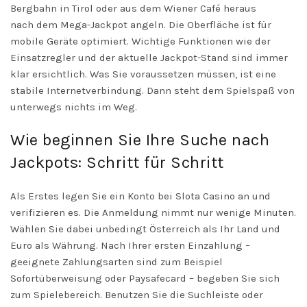
Bergbahn in Tirol oder aus dem Wiener Café heraus
nach dem Mega-Jackpot angeln. Die Oberfläche ist für
mobile Geräte optimiert. Wichtige Funktionen wie der
Einsatzregler und der aktuelle Jackpot-Stand sind immer
klar ersichtlich. Was Sie voraussetzen müssen, ist eine
stabile Internetverbindung. Dann steht dem Spielspaß von
unterwegs nichts im Weg.
Wie beginnen Sie Ihre Suche nach
Jackpots: Schritt für Schritt
Als Erstes legen Sie ein Konto bei Slota Casino an und
verifizieren es. Die Anmeldung nimmt nur wenige Minuten.
Wählen Sie dabei unbedingt Österreich als Ihr Land und
Euro als Währung. Nach Ihrer ersten Einzahlung –
geeignete Zahlungsarten sind zum Beispiel
Sofortüberweisung oder Paysafecard – begeben Sie sich
zum Spielebereich. Benutzen Sie die Suchleiste oder