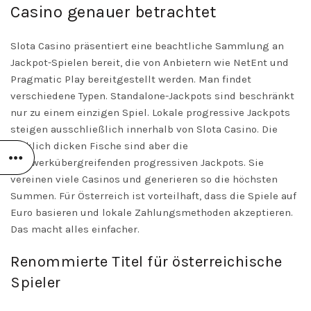
Casino genauer betrachtet
Slota Casino präsentiert eine beachtliche Sammlung an
Jackpot-Spielen bereit, die von Anbietern wie NetEnt und
Pragmatic Play bereitgestellt werden. Man findet
verschiedene Typen. Standalone-Jackpots sind beschränkt
nur zu einem einzigen Spiel. Lokale progressive Jackpots
steigen ausschließlich innerhalb von Slota Casino. Die
wirklich dicken Fische sind aber die
netzwerkübergreifenden progressiven Jackpots. Sie
vereinen viele Casinos und generieren so die höchsten
Summen. Für Österreich ist vorteilhaft, dass die Spiele auf
Euro basieren und lokale Zahlungsmethoden akzeptieren.
Das macht alles einfacher.
Renommierte Titel für österreichische
Spieler