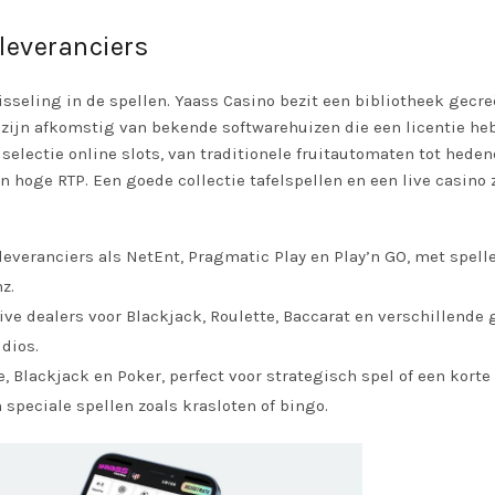
leveranciers
wisseling in de spellen. Yaass Casino bezit een bibliotheek gecr
n zijn afkomstig van bekende softwarehuizen die een licentie h
 selectie online slots, van traditionele fruitautomaten tot hede
hoge RTP. Een goede collectie tafelspellen en een live casino 
 leveranciers als NetEnt, Pragmatic Play en Play’n GO, met spell
z.
live dealers voor Blackjack, Roulette, Baccarat en verschillende
dios.
e, Blackjack en Poker, perfect voor strategisch spel of een korte
 speciale spellen zoals krasloten of bingo.