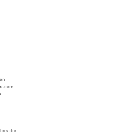
men
systeem
k
lers die