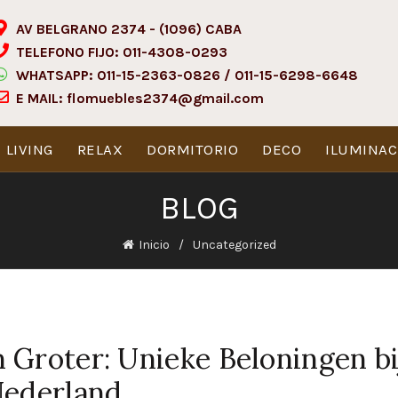
AV BELGRANO 2374 - (1096) CABA
TELEFONO FIJO:
011-4308-0293
WHATSAPP:
011-15-2363-0826
/
011-15-6298-6648
E MAIL:
flomuebles2374@gmail.com
LIVING
RELAX
DORMITORIO
DECO
ILUMINAC
BLOG
Inicio
Uncategorized
 Groter: Unieke Beloningen bi
Nederland