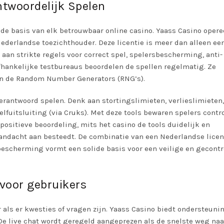
ntwoordelijk Spelen
n de basis van elk betrouwbaar online casino. Yaass Casino oper
Nederlandse toezichthouder. Deze licentie is meer dan alleen ee
t aan strikte regels voor correct spel, spelersbescherming, anti-
ankelijke testbureaus beoordelen de spellen regelmatig. Ze
van de Random Number Generators (RNG’s).
verantwoord spelen. Denk aan stortingslimieten, verlieslimieten,
elfuitsluiting (via Cruks). Met deze tools bewaren spelers contr
ositieve beoordeling, mits het casino de tools duidelijk en
andacht aan besteedt. De combinatie van een Nederlandse licen
escherming vormt een solide basis voor een veilige en gecontr
voor gebruikers
r als er kwesties of vragen zijn. Yaass Casino biedt ondersteuni
. De live chat wordt geregeld aangeprezen als de snelste weg naa