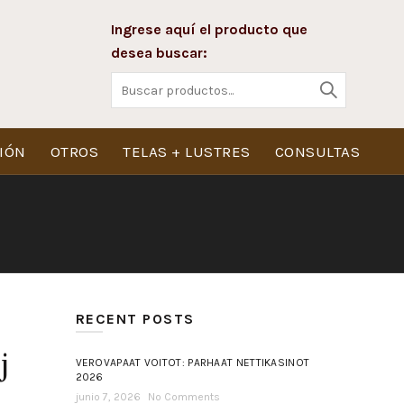
Ingrese aquí el producto que
desea buscar:
Search
for:
IÓN
OTROS
TELAS + LUSTRES
CONSULTAS
RECENT POSTS
j
VEROVAPAAT VOITOT: PARHAAT NETTIKASINOT
2026
junio 7, 2026
No Comments