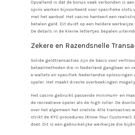
Opvallend is dat de bonus vaak verbonden is aan 
spins werken bijvoorbeeld voor specifieke slots 
met het aanbod. Het casino hanteert een realisti
betalen geld. Dit duidt op een heldere werkwijze
De details in de kleine lettertjes bepalen uiteindel
Zekere en Razendsnelle Transa
Solide geldtransacties zijn de basis voor vertro
betaalmethoden die in Nederland gangbaar en ver
e-wallets en specifiek Nederlandse oplossingen z
speler. Het maakt directe overboekingen mogelij
Het casino gebruikt passende minimum- en maxi
de recreatieve speler als de high roller. De door
over het algemeen het snelste. Alle transacties
strikt de KYC-procedures (Know Your Customer). D
doet. Dit is een gebruikelijke werkwijze die bijd