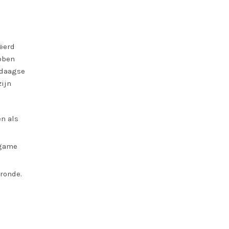
eëerd
ebben
ndaagse
zijn
en als
 game
 ronde.