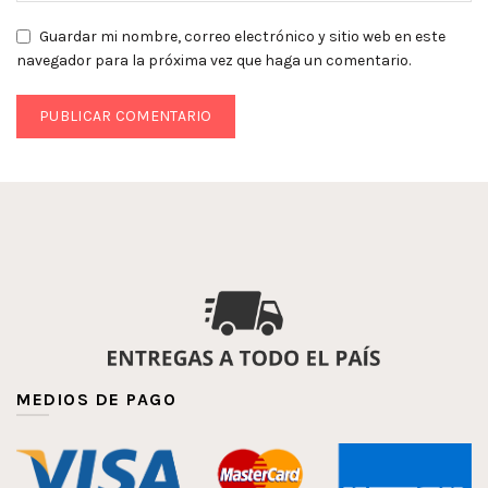
Guardar mi nombre, correo electrónico y sitio web en este
navegador para la próxima vez que haga un comentario.
MEDIOS DE PAGO