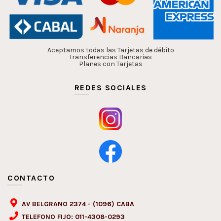
Aceptamos todas las Tarjetas de débito
Transferencias Bancarias
Planes con Tarjetas
REDES SOCIALES
CONTACTO
AV BELGRANO 2374 - (1096) CABA
TELEFONO FIJO:
011-4308-0293