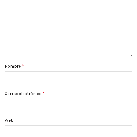
*
Nombre
*
Correo electrónico
Web