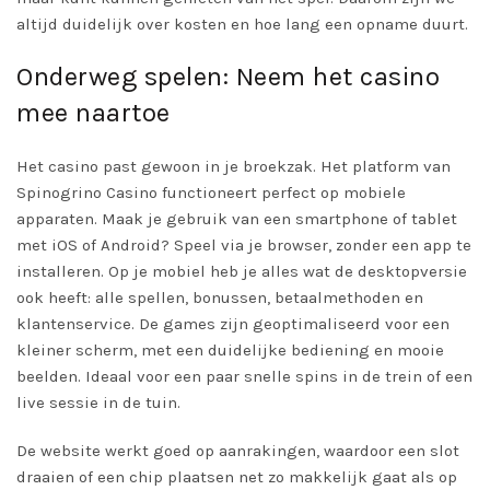
altijd duidelijk over kosten en hoe lang een opname duurt.
Onderweg spelen: Neem het casino
mee naartoe
Het casino past gewoon in je broekzak. Het platform van
Spinogrino Casino functioneert perfect op mobiele
apparaten. Maak je gebruik van een smartphone of tablet
met iOS of Android? Speel via je browser, zonder een app te
installeren. Op je mobiel heb je alles wat de desktopversie
ook heeft: alle spellen, bonussen, betaalmethoden en
klantenservice. De games zijn geoptimaliseerd voor een
kleiner scherm, met een duidelijke bediening en mooie
beelden. Ideaal voor een paar snelle spins in de trein of een
live sessie in de tuin.
De website werkt goed op aanrakingen, waardoor een slot
draaien of een chip plaatsen net zo makkelijk gaat als op