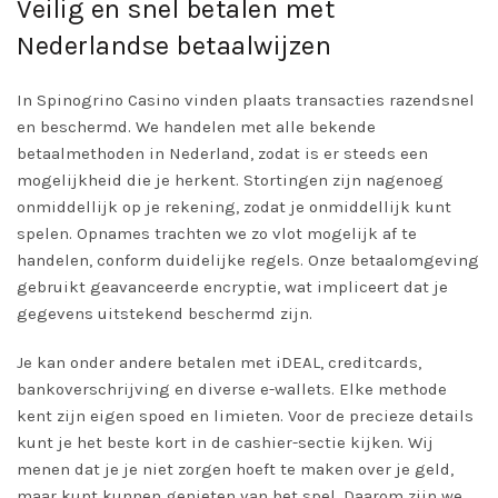
Veilig en snel betalen met
Nederlandse betaalwijzen
In Spinogrino Casino vinden plaats transacties razendsnel
en beschermd. We handelen met alle bekende
betaalmethoden in Nederland, zodat is er steeds een
mogelijkheid die je herkent. Stortingen zijn nagenoeg
onmiddellijk op je rekening, zodat je onmiddellijk kunt
spelen. Opnames trachten we zo vlot mogelijk af te
handelen, conform duidelijke regels. Onze betaalomgeving
gebruikt geavanceerde encryptie, wat impliceert dat je
gegevens uitstekend beschermd zijn.
Je kan onder andere betalen met iDEAL, creditcards,
bankoverschrijving en diverse e-wallets. Elke methode
kent zijn eigen spoed en limieten. Voor de precieze details
kunt je het beste kort in de cashier-sectie kijken. Wij
menen dat je je niet zorgen hoeft te maken over je geld,
maar kunt kunnen genieten van het spel. Daarom zijn we