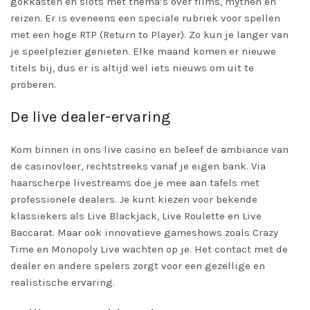
gokkasten en slots met thema’s over films, mythen en
reizen. Er is eveneens een speciale rubriek voor spellen
met een hoge RTP (Return to Player). Zo kun je langer van
je speelplezier genieten. Elke maand komen er nieuwe
titels bij, dus er is altijd wel iets nieuws om uit te
proberen.
De live dealer-ervaring
Kom binnen in ons live casino en beleef de ambiance van
de casinovloer, rechtstreeks vanaf je eigen bank. Via
haarscherpe livestreams doe je mee aan tafels met
professionele dealers. Je kunt kiezen voor bekende
klassiekers als Live Blackjack, Live Roulette en Live
Baccarat. Maar ook innovatieve gameshows zoals Crazy
Time en Monopoly Live wachten op je. Het contact met de
dealer en andere spelers zorgt voor een gezellige en
realistische ervaring.