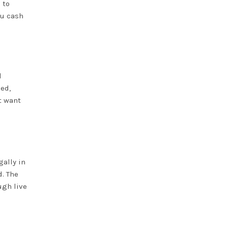
 to
ou cash
d
ed,
t want
gally in
d. The
ugh live