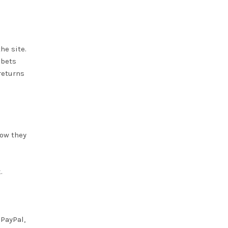
he site.
 bets
returns
how they
.
 PayPal,