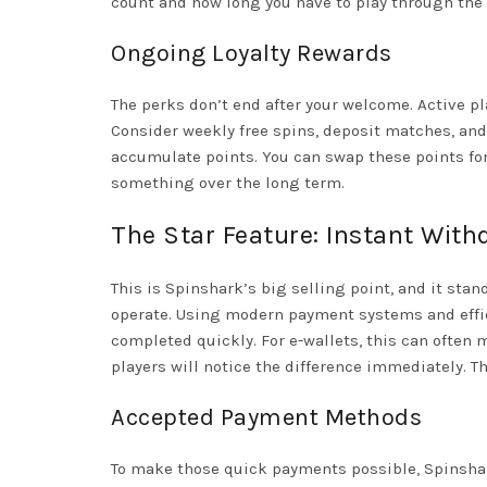
count and how long you have to play through the
Ongoing Loyalty Rewards
The perks don’t end after your welcome. Active pl
Consider weekly free spins, deposit matches, and 
accumulate points. You can swap these points for 
something over the long term.
The Star Feature: Instant With
This is Spinshark’s big selling point, and it st
operate. Using modern payment systems and effic
completed quickly. For e-wallets, this can often m
players will notice the difference immediately. T
Accepted Payment Methods
To make those quick payments possible, Spinshark 