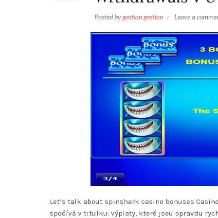
Posted by
gestion gestion
Leave a comme
Let’s talk about
spinshark casino bonuses
Casino
spočívá v titulku: výplaty, které jsou opravdu ry