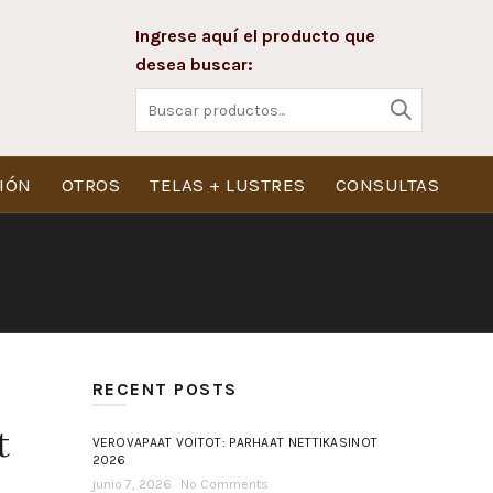
Ingrese aquí el producto que
desea buscar:
Search
for:
IÓN
OTROS
TELAS + LUSTRES
CONSULTAS
RECENT POSTS
t
VEROVAPAAT VOITOT: PARHAAT NETTIKASINOT
2026
junio 7, 2026
No Comments