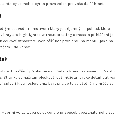
 a zda by to mohlo být ta pravá volba pro vaše další hraní.
d
odrým podvodním motivem který je příjemný na pohled. More
nové hry are highlighted without creating a mess, a přihlášení je
ich celkové atmosféře. Web běží bez problému na mobilu jako na
ačátku do konce.
tek
r show. Umožňují přehledné uspořádání které vás navedou. Najít 
. Stránky se načítají bleskově, což může znít jako detail but rea
řispívají k atmosféře aniž by rušily. Je to vyleštěný, na hráče z
 Mobilní verze webu se dokonale přizpůsobí, bez znatelného zpo