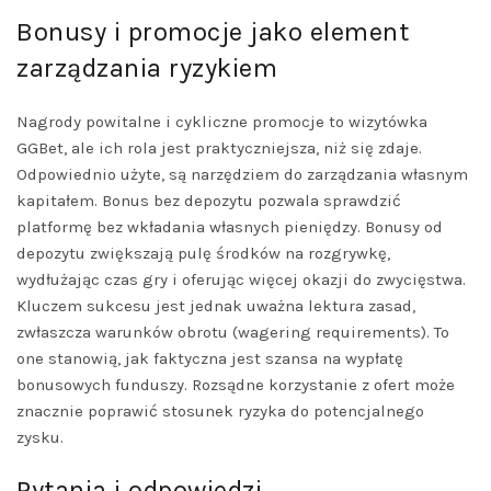
Bonusy i promocje jako element
zarządzania ryzykiem
Nagrody powitalne i cykliczne promocje to wizytówka
GGBet, ale ich rola jest praktyczniejsza, niż się zdaje.
Odpowiednio użyte, są narzędziem do zarządzania własnym
kapitałem. Bonus bez depozytu pozwala sprawdzić
platformę bez wkładania własnych pieniędzy. Bonusy od
depozytu zwiększają pulę środków na rozgrywkę,
wydłużając czas gry i oferując więcej okazji do zwycięstwa.
Kluczem sukcesu jest jednak uważna lektura zasad,
zwłaszcza warunków obrotu (wagering requirements). To
one stanowią, jak faktyczna jest szansa na wypłatę
bonusowych funduszy. Rozsądne korzystanie z ofert może
znacznie poprawić stosunek ryzyka do potencjalnego
zysku.
Pytania i odpowiedzi