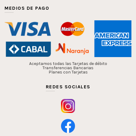
MEDIOS DE PAGO
Aceptamos todas las Tarjetas de débito
Transferencias Bancarias
Planes con Tarjetas
REDES SOCIALES