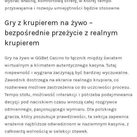
wybrać własną, komfortową strefę, w której tempo
przyswajania i rozwoju umiejętności będzie stosowne.
Gry z krupierem na żywo –
bezpośrednie przeżycie z realnym
krupierem
Gry na żywo w GGBet Casino to łącznik między światem
wirtualnym a klimatem autentycznego kasyna. Tutaj
niepewność i wygrana zaczynają być bardziej wyczuwalne.
Zawodnik dostrzega na ekranie realnego krupiera, co
rozdwiewa możliwe zastrzeżenia co do uczciwości procesu.
Tempo stołu, możliwość interakcji i potrzeba podejmowania
decyzji pod naciskiem czasu wnoszą całej rozgrywce
odmiennego, pasjonującego wymiaru. Dla polskiego
gracza, który poszukuje prawdziwości, ta sekcja zapewnia
wrażenie najbliższe odwiedzinom w naziemnym kasynie, z
całkowitą wolnością w selekcji stawek.