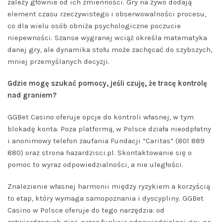
zależy głównie od ich zmienności. Gry na żywo dodają
element czasu rzeczywistego i obserwowalności procesu,
co dla wielu osób obniża psychologiczne poczucie
niepewności. Szanse wygranej wciąż określa matematyka
danej gry, ale dynamika stołu może zachęcać do szybszych,
mniej przemyślanych decyzji.
Gdzie mogę szukać pomocy, jeśli czuję, że tracę kontrolę
nad graniem?
GGBet Casino oferuje opcje do kontroli własnej, w tym
blokadę konta. Poza platformą, w Polsce działa nieodpłatny
i anonimowy telefon zaufania Fundacji “Caritas” (801 889
880) oraz strona hazardzisci.pl. Skontaktowanie się o
pomoc to wyraz odpowiedzialności, a nie uległości.
Znalezienie własnej harmonii między ryzykiem a korzyścią
to etap, który wymaga samopoznania i dyscypliny. GGBet
Casino w Polsce oferuje do tego narzędzia: od