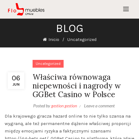
BLOG
Inicio
Uncategorized
Uncategorized
Właściwa równowaga
06
niepewności i nagrody w
JUN
GGBet Casino w Polsce
Posted by
gestion gestion
Leave a comment
Dla krajowego gracza hazard online to nie tylko szansa na
wygraną, ale też permanentne dążenie właściwej proporcji
między emocjami ryzyka a faktycznymi szansami
https://gg-bets.net/
. GGBet Casino to platforma, która zdaje