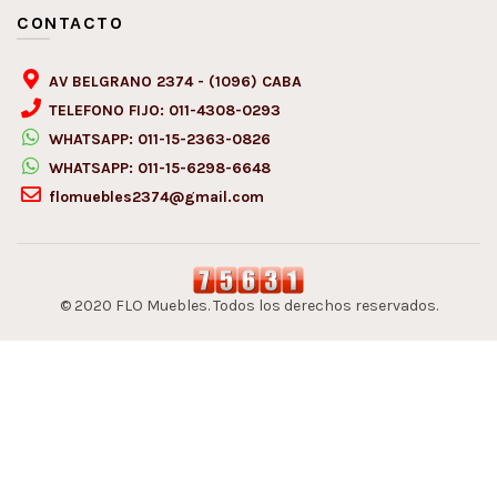
CONTACTO
AV BELGRANO 2374 - (1096) CABA
TELEFONO FIJO:
011-4308-0293
WHATSAPP:
011-15-2363-0826
WHATSAPP:
011-15-6298-6648
flomuebles2374@gmail.com
© 2020 FLO Muebles. Todos los derechos reservados.