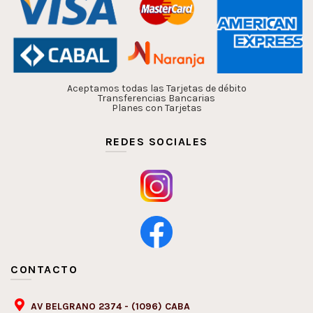
Aceptamos todas las Tarjetas de débito
Transferencias Bancarias
Planes con Tarjetas
REDES SOCIALES
CONTACTO
AV BELGRANO 2374 - (1096) CABA