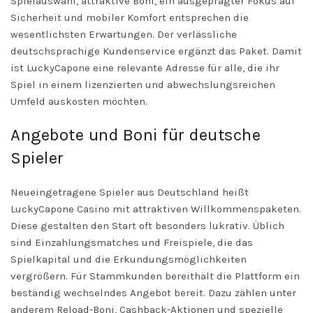
Spielauswahl, attraktive Boni, ein ausgeprägter Fokus auf
Sicherheit und mobiler Komfort entsprechen die
wesentlichsten Erwartungen. Der verlässliche
deutschsprachige Kundenservice ergänzt das Paket. Damit
ist LuckyCapone eine relevante Adresse für alle, die ihr
Spiel in einem lizenzierten und abwechslungsreichen
Umfeld auskosten möchten.
Angebote und Boni für deutsche
Spieler
Neueingetragene Spieler aus Deutschland heißt
LuckyCapone Casino mit attraktiven Willkommenspaketen.
Diese gestalten den Start oft besonders lukrativ. Üblich
sind Einzahlungsmatches und Freispiele, die das
Spielkapital und die Erkundungsmöglichkeiten
vergrößern. Für Stammkunden bereithält die Plattform ein
beständig wechselndes Angebot bereit. Dazu zählen unter
anderem Reload-Boni, Cashback-Aktionen und spezielle