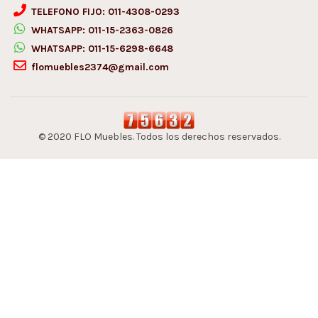
TELEFONO FIJO:
011-4308-0293
WHATSAPP:
011-15-2363-0826
WHATSAPP:
011-15-6298-6648
flomuebles2374@gmail.com
© 2020 FLO Muebles. Todos los derechos reservados.