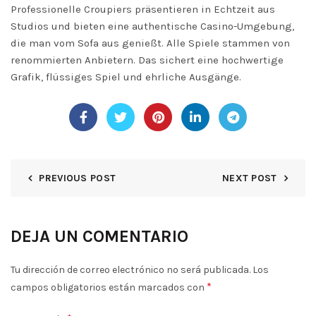
Professionelle Croupiers präsentieren in Echtzeit aus
Studios und bieten eine authentische Casino-Umgebung,
die man vom Sofa aus genießt. Alle Spiele stammen von
renommierten Anbietern. Das sichert eine hochwertige
Grafik, flüssiges Spiel und ehrliche Ausgänge.
PREVIOUS POST
NEXT POST
DEJA UN COMENTARIO
Tu dirección de correo electrónico no será publicada.
Los
*
campos obligatorios están marcados con