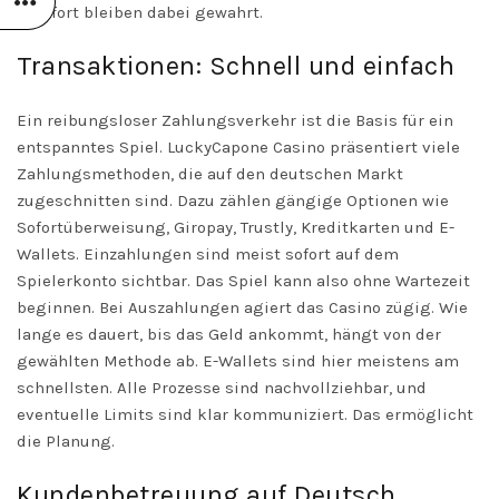
Komfort bleiben dabei gewahrt.
Transaktionen: Schnell und einfach
Ein reibungsloser Zahlungsverkehr ist die Basis für ein
entspanntes Spiel. LuckyCapone Casino präsentiert viele
Zahlungsmethoden, die auf den deutschen Markt
zugeschnitten sind. Dazu zählen gängige Optionen wie
Sofortüberweisung, Giropay, Trustly, Kreditkarten und E-
Wallets. Einzahlungen sind meist sofort auf dem
Spielerkonto sichtbar. Das Spiel kann also ohne Wartezeit
beginnen. Bei Auszahlungen agiert das Casino zügig. Wie
lange es dauert, bis das Geld ankommt, hängt von der
gewählten Methode ab. E-Wallets sind hier meistens am
schnellsten. Alle Prozesse sind nachvollziehbar, und
eventuelle Limits sind klar kommuniziert. Das ermöglicht
die Planung.
Kundenbetreuung auf Deutsch