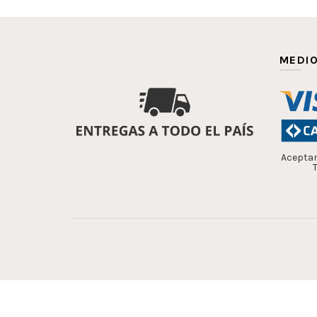
MEDIO
Aceptam