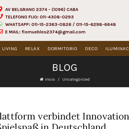
AV BELGRANO 2374 - (1096) CABA
TELEFONO FIJO:
011-4308-0293
WHATSAPP:
011-15-2363-0826
/
011-15-6298-6648
E MAIL:
flomuebles2374@gmail.com
LIVING
RELAX
DORMITORIO
DECO
ILUMINAC
BLOG
Inicio
Uncategorized
lattform verbindet Innovatio
pielspaß in Deutschland