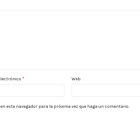
*
electrónico
Web
b en este navegador para la próxima vez que haga un comentario.