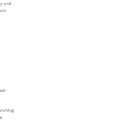
ay und
och
ad-
wichtig
te