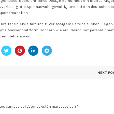
eitgemäßes, übersichtliches Design kombiniert ein breites Ange
 zuverlässig, die Spielauswahl gewaltig und auf den deutschen 
port freundlich.
 breiter Spielvielfalt und zuverlässigem Service suchen, liegen 
onyme Massenplattform, sondern wie ein Casino mit persönliche
st empfehlenswert.
NEXT PO
*
Los campos obligatorios están marcados con