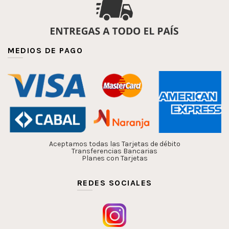
MEDIOS DE PAGO
Aceptamos todas las Tarjetas de débito
Transferencias Bancarias
Planes con Tarjetas
REDES SOCIALES