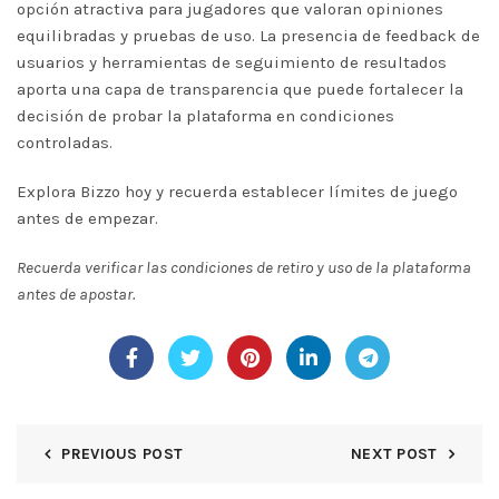
opción atractiva para jugadores que valoran opiniones
equilibradas y pruebas de uso. La presencia de feedback de
usuarios y herramientas de seguimiento de resultados
aporta una capa de transparencia que puede fortalecer la
decisión de probar la plataforma en condiciones
controladas.
Explora Bizzo hoy y recuerda establecer límites de juego
antes de empezar.
Recuerda verificar las condiciones de retiro y uso de la plataforma
antes de apostar.
PREVIOUS POST
NEXT POST