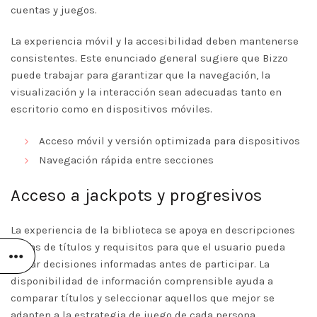
cuentas y juegos.
La experiencia móvil y la accesibilidad deben mantenerse
consistentes. Este enunciado general sugiere que Bizzo
puede trabajar para garantizar que la navegación, la
visualización y la interacción sean adecuadas tanto en
escritorio como en dispositivos móviles.
Acceso móvil y versión optimizada para dispositivos
Navegación rápida entre secciones
Acceso a jackpots y progresivos
La experiencia de la biblioteca se apoya en descripciones
claras de títulos y requisitos para que el usuario pueda
tomar decisiones informadas antes de participar. La
disponibilidad de información comprensible ayuda a
comparar títulos y seleccionar aquellos que mejor se
adapten a la estrategia de juego de cada persona.