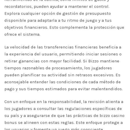
recordatorios, pueden ayudar a mantener el control.
Explora cualquier opción de gestión de presupuesto
disponible para adaptarla a tu ritmo de juego y a tus
objetivos financieros. Esto complementa la protección que
ofrece el sistema.
La velocidad de las transferencias financieras beneficia a
la experiencia del usuario, permitiendo iniciar sesiones o
retirar ganancias con mayor facilidad. Si Bizzo mantiene
tiempos razonables de procesamiento, los jugadores
pueden planificar su actividad sin retrasos excesivos. Es
aconsejable entender las condiciones de cada método de
pago y sus tiempos estimados para evitar malentendidos.
Con un enfoque en la responsabilidad, la revisión alienta a
los jugadores a consultar las regulaciones específicas de
su país y a asegurarse de que las prácticas de
bizzo casino
bonus
se alineen con estas reglas. Este enfoque protege a
los usuarios y fomenta un juego más consciente.