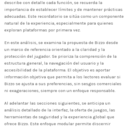
describe con detalle cada función, se recuerda la
importancia de establecer límites y de mantener prácticas
adecuadas. Este recordatorio se sitúa como un componente
natural de la experiencia, especialmente para quienes
exploran plataformas por primera vez.
En este análisis, se examina la propuesta de Bizzo desde
un marco de referencia orientado a la claridad y la
protección del jugador. Se prioriza la comprensión de la
estructura general, la navegación del usuario y la
accesibilidad de la plataforma. El objetivo es aportar
información objetiva que permita a los lectores evaluar si
Bizzo se ajusta a sus preferencias, sin sesgos comerciales
ni exageraciones, siempre con un enfoque responsable.
Al adelantar las secciones siguientes, se anticipa un
análisis detallado de la interfaz, la oferta de juegos, las
herramientas de seguridad y la experiencia global que
ofrece Bizzo. Este enfoque modular permite discernir