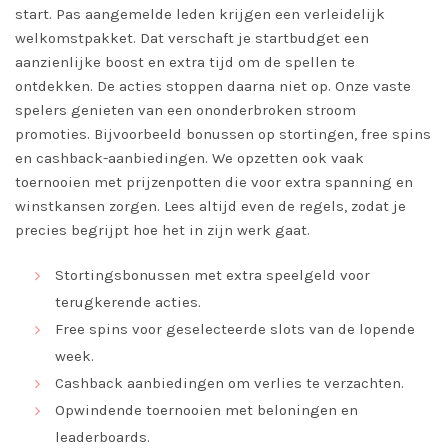
start. Pas aangemelde leden krijgen een verleidelijk
welkomstpakket. Dat verschaft je startbudget een
aanzienlijke boost en extra tijd om de spellen te
ontdekken. De acties stoppen daarna niet op. Onze vaste
spelers genieten van een ononderbroken stroom
promoties. Bijvoorbeeld bonussen op stortingen, free spins
en cashback-aanbiedingen. We opzetten ook vaak
toernooien met prijzenpotten die voor extra spanning en
winstkansen zorgen. Lees altijd even de regels, zodat je
precies begrijpt hoe het in zijn werk gaat.
Stortingsbonussen met extra speelgeld voor
terugkerende acties.
Free spins voor geselecteerde slots van de lopende
week.
Cashback aanbiedingen om verlies te verzachten.
Opwindende toernooien met beloningen en
leaderboards.