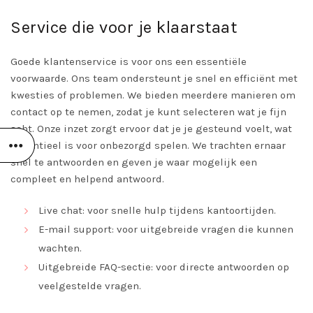
Service die voor je klaarstaat
Goede klantenservice is voor ons een essentiële
voorwaarde. Ons team ondersteunt je snel en efficiënt met
kwesties of problemen. We bieden meerdere manieren om
contact op te nemen, zodat je kunt selecteren wat je fijn
acht. Onze inzet zorgt ervoor dat je je gesteund voelt, wat
essentieel is voor onbezorgd spelen. We trachten ernaar
snel te antwoorden en geven je waar mogelijk een
compleet en helpend antwoord.
Live chat: voor snelle hulp tijdens kantoortijden.
E-mail support: voor uitgebreide vragen die kunnen
wachten.
Uitgebreide FAQ-sectie: voor directe antwoorden op
veelgestelde vragen.