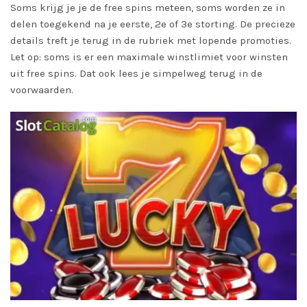
Soms krijg je je de free spins meteen, soms worden ze in
delen toegekend na je eerste, 2e of 3e storting. De precieze
details treft je terug in de rubriek met lopende promoties.
Let op: soms is er een maximale winstlimiet voor winsten
uit free spins. Dat ook lees je simpelweg terug in de
voorwaarden.