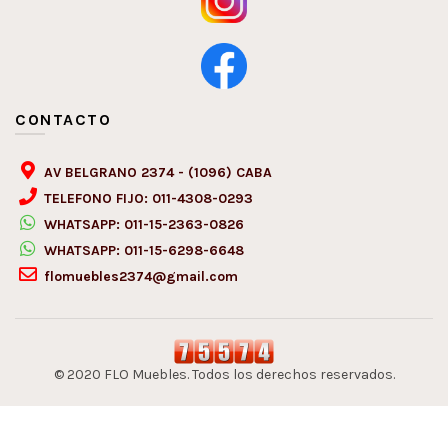
CONTACTO
AV BELGRANO 2374 - (1096) CABA
TELEFONO FIJO:
011-4308-0293
WHATSAPP:
011-15-2363-0826
WHATSAPP:
011-15-6298-6648
flomuebles2374@gmail.com
© 2020 FLO Muebles. Todos los derechos reservados.