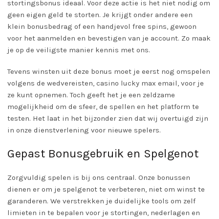
stortingsbonus ideaal. Voor deze actie is het niet nodig om
geen eigen geld te storten. Je krijgt onder andere een
klein bonusbedrag of een handjevol free spins, gewoon
voor het aanmelden en bevestigen van je account. Zo maak
je op de veiligste manier kennis met ons.
Tevens winsten uit deze bonus moet je eerst nog omspelen
volgens de wedvereisten,
casino lucky max email
, voor je
ze kunt opnemen. Toch geeft het je een zeldzame
mogelijkheid om de sfeer, de spellen en het platform te
testen. Het laat in het bijzonder zien dat wij overtuigd zijn
in onze dienstverlening voor nieuwe spelers.
Gepast Bonusgebruik en Spelgenot
Zorgvuldig spelen is bij ons centraal. Onze bonussen
dienen er om je spelgenot te verbeteren, niet om winst te
garanderen. We verstrekken je duidelijke tools om zelf
limieten in te bepalen voor je stortingen, nederlagen en