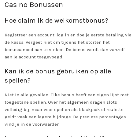
Casino Bonussen
Hoe claim ik de welkomstbonus?
Registreer een account, log in en doe je eerste betaling via
de kassa. Vergeet niet om tijdens het storten het
bonusaanbod aan te vinken. De bonus wordt dan vanzelf
aan je account toegevoegd.
Kan ik de bonus gebruiken op alle
spellen?
Niet in alle gevallen. Elke bonus heeft een eigen lijst met
toegestane spellen. Over het algemeen dragen slots
volledig bij, maar voor spellen als blackjack of roulette
geldt vaak een lagere bijdrage. De precieze percentages
vind je in de voorwaarden.