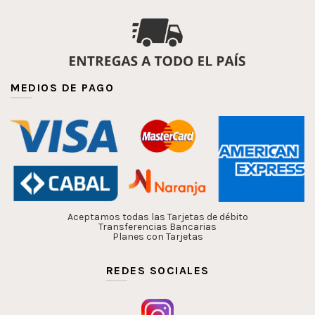
MEDIOS DE PAGO
Aceptamos todas las Tarjetas de débito
Transferencias Bancarias
Planes con Tarjetas
REDES SOCIALES