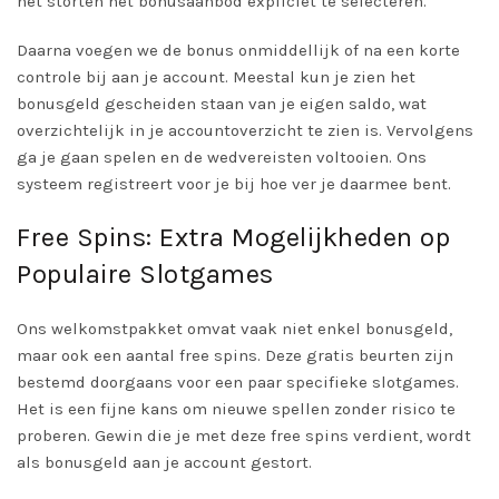
het storten het bonusaanbod expliciet te selecteren.
Daarna voegen we de bonus onmiddellijk of na een korte
controle bij aan je account. Meestal kun je zien het
bonusgeld gescheiden staan van je eigen saldo, wat
overzichtelijk in je accountoverzicht te zien is. Vervolgens
ga je gaan spelen en de wedvereisten voltooien. Ons
systeem registreert voor je bij hoe ver je daarmee bent.
Free Spins: Extra Mogelijkheden op
Populaire Slotgames
Ons welkomstpakket omvat vaak niet enkel bonusgeld,
maar ook een aantal free spins. Deze gratis beurten zijn
bestemd doorgaans voor een paar specifieke slotgames.
Het is een fijne kans om nieuwe spellen zonder risico te
proberen. Gewin die je met deze free spins verdient, wordt
als bonusgeld aan je account gestort.