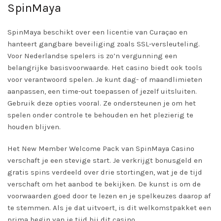
SpinMaya
SpinMaya beschikt over een licentie van Curaçao en
hanteert gangbare beveiliging zoals SSL-versleuteling.
Voor Nederlandse spelers is zo’n vergunning een
belangrijke basisvoorwaarde. Het casino biedt ook tools
voor verantwoord spelen. Je kunt dag- of maandlimieten
aanpassen, een time-out toepassen of jezelf uitsluiten.
Gebruik deze opties vooral. Ze ondersteunen je om het
spelen onder controle te behouden en het plezierig te
houden blijven.
Het New Member Welcome Pack van SpinMaya Casino
verschaft je een stevige start. Je verkrijgt bonusgeld en
gratis spins verdeeld over drie stortingen, wat je de tijd
verschaft om het aanbod te bekijken. De kunst is om de
voorwaarden goed door te lezen en je spelkeuzes daarop af
te stemmen. Als je dat uitvoert, is dit welkomstpakket een
prima begin van je tijd bij dit casino.