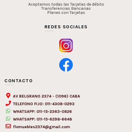
Aceptamos todas las Tarjetas de débito
Transferencias Bancarias
Planes con Tarjetas
REDES SOCIALES
CONTACTO
AV BELGRANO 2374 - (1096) CABA
TELEFONO FIJO:
011-4308-0293
WHATSAPP:
011-15-2363-0826
WHATSAPP:
011-15-6298-6648
flomuebles2374@gmail.com