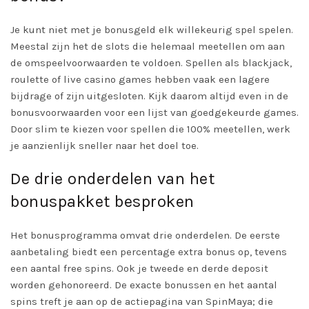
Je kunt niet met je bonusgeld elk willekeurig spel spelen.
Meestal zijn het de slots die helemaal meetellen om aan
de omspeelvoorwaarden te voldoen. Spellen als blackjack,
roulette of live casino games hebben vaak een lagere
bijdrage of zijn uitgesloten. Kijk daarom altijd even in de
bonusvoorwaarden voor een lijst van goedgekeurde games.
Door slim te kiezen voor spellen die 100% meetellen, werk
je aanzienlijk sneller naar het doel toe.
De drie onderdelen van het
bonuspakket besproken
Het bonusprogramma omvat drie onderdelen. De eerste
aanbetaling biedt een percentage extra bonus op, tevens
een aantal free spins. Ook je tweede en derde deposit
worden gehonoreerd. De exacte bonussen en het aantal
spins treft je aan op de actiepagina van SpinMaya; die