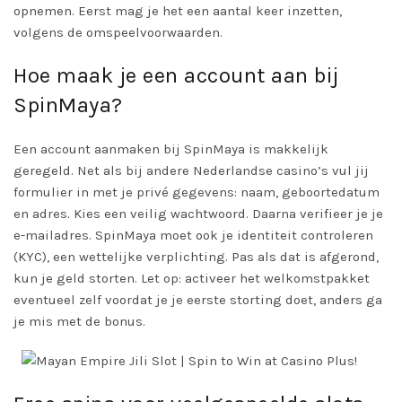
opnemen. Eerst mag je het een aantal keer inzetten,
volgens de omspeelvoorwaarden.
Hoe maak je een account aan bij
SpinMaya?
Een account aanmaken bij SpinMaya is makkelijk
geregeld. Net als bij andere Nederlandse casino’s vul jij
formulier in met je privé gegevens: naam, geboortedatum
en adres. Kies een veilig wachtwoord. Daarna verifieer je je
e-mailadres. SpinMaya moet ook je identiteit controleren
(KYC), een wettelijke verplichting. Pas als dat is afgerond,
kun je geld storten. Let op: activeer het welkomstpakket
eventueel zelf voordat je je eerste storting doet, anders ga
je mis met de bonus.