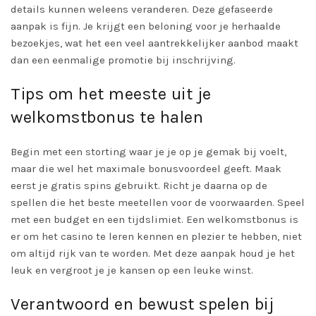
details kunnen weleens veranderen. Deze gefaseerde
aanpak is fijn. Je krijgt een beloning voor je herhaalde
bezoekjes, wat het een veel aantrekkelijker aanbod maakt
dan een eenmalige promotie bij inschrijving.
Tips om het meeste uit je
welkomstbonus te halen
Begin met een storting waar je je op je gemak bij voelt,
maar die wel het maximale bonusvoordeel geeft. Maak
eerst je gratis spins gebruikt. Richt je daarna op de
spellen die het beste meetellen voor de voorwaarden. Speel
met een budget en een tijdslimiet. Een welkomstbonus is
er om het casino te leren kennen en plezier te hebben, niet
om altijd rijk van te worden. Met deze aanpak houd je het
leuk en vergroot je je kansen op een leuke winst.
Verantwoord en bewust spelen bij