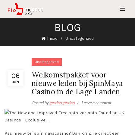
BLOG
Inicio
Uncategorized
Uncategorized
Welkomstpakket voor
06
nieuwe leden bij SpinMaya
JUN
Casino in de Lage Landen
Posted by
gestion gestion
Leave a comment
Pas nieuw bij
spinmayacasino
? Dan krijg je direct een