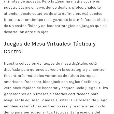
y límites de apuesta. Pero la genuina magia ocurre en
nuestro casino en vivo, donde dealers profesionales te
atienden desde estudios de alta definición. Acá puedes
interactuar en tiempo real, gozar de la atmósfera auténtica
de un casino físico y aplicar estrategias en juegos que se
desarrollan ante tus ojos.
Juegos de Mesa Virtuales: Táctica y
Control
Nuestra colección de juegos de mesa digitales está
diseñada para quienes aprecian la estrategia y el control.
Encontrarás múltiples variantes de ruleta (europea,
americana, francesa), blackjack con reglas flexibles, y
versiones rápidas de baccarat y póquer. Cada juego utiliza
generadores de números aleatorios certificados para
asegurar la equidad. Puedes ajustar la velocidad de juego,
emplear estadísticas en tiempo real y practicar en modo
demo para perfeccionar tus tácticas. Es la esencia del