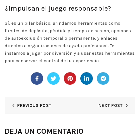
¿Impulsan el juego responsable?
Sí, es un pilar básico. Brindamos herramientas como
límites de depósito, pérdida y tiempo de sesión, opciones
de autoexclusión temporal o permanente, y enlaces
directos a organizaciones de ayuda profesional. Te
instamos a jugar por diversión y a usar estas herramientas
para conservar el control de tu experiencia.
PREVIOUS POST
NEXT POST
DEJA UN COMENTARIO