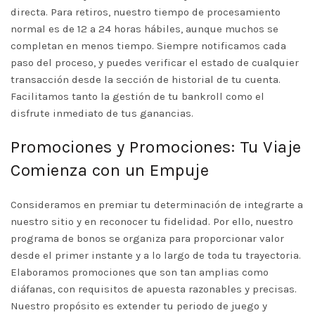
directa. Para retiros, nuestro tiempo de procesamiento
normal es de 12 a 24 horas hábiles, aunque muchos se
completan en menos tiempo. Siempre notificamos cada
paso del proceso, y puedes verificar el estado de cualquier
transacción desde la sección de historial de tu cuenta.
Facilitamos tanto la gestión de tu bankroll como el
disfrute inmediato de tus ganancias.
Promociones y Promociones: Tu Viaje
Comienza con un Empuje
Consideramos en premiar tu determinación de integrarte a
nuestro sitio y en reconocer tu fidelidad. Por ello, nuestro
programa de bonos se organiza para proporcionar valor
desde el primer instante y a lo largo de toda tu trayectoria.
Elaboramos promociones que son tan amplias como
diáfanas, con requisitos de apuesta razonables y precisas.
Nuestro propósito es extender tu periodo de juego y