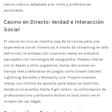
casino clásico, adaptada a tu ritmo y preferencias
personales.
Casino en Directo: Verdad e Interacción
Social
El casino en vivo es nuestra joya de la corona para una
experiencia social inmersiva. A través de streaming en alta
definición, te enlazas con crupieres reales en estudios
equipados con tecnología de vanguardia. Puedes charlar
con el dealer y otros jugadores, tomar decisiones en
tiempo real y deleitarse de juegos como Dream Catcher,
Lightning Roulette o Monopoly Live. Proporcionamos
mesas con límites de apuesta para todos los bolsillos,
desde principiantes hasta high rollers. La combinación de
profesionalismo y ambiente festivo te hará sentir en el
corazón de Las Vegas.