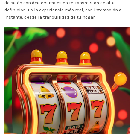
de salón con dealers reales en retransmisión de alta
definición. Es la experiencia más real, con interacción al
instante, desde la tranquilidad de tu hogar.