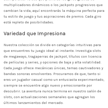
multiplicadores dinámicos o los jackpots progresivos que
cambian la vida, aquí encontrarás la máquina perfecta para
tu estilo de juego y tus aspiraciones de premio. Cada giro
está repleto de posibilidades.
Variedad que Impresiona
Nuestra colección se divide en categorías intuitivas para
que encuentres tu juego ideal al instante. Investiga slots
de megaways, tragaperras de jackpot, títulos con licencia
de películas y series, y opciones de baja y alta volatilidad.
Cada juego ofrece mecánicas únicas, temas cautivadores y
bandas sonoras envolventes. Procuramos de que, tanto si
eres un jugador casual como un entusiasta experimentado,
siempre se encuentre algo nuevo y emocionante por
descubrir. La aventura nunca termina en nuestro salón de
slots, con actualizaciones semanales que agregan los
últimos lanzamientos del mercado.