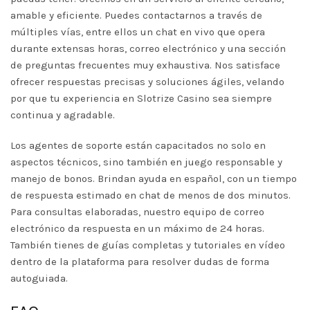
amable y eficiente. Puedes contactarnos a través de
múltiples vías, entre ellos un chat en vivo que opera
durante extensas horas, correo electrónico y una sección
de preguntas frecuentes muy exhaustiva. Nos satisface
ofrecer respuestas precisas y soluciones ágiles, velando
por que tu experiencia en Slotrize Casino sea siempre
continua y agradable.
Los agentes de soporte están capacitados no solo en
aspectos técnicos, sino también en juego responsable y
manejo de bonos. Brindan ayuda en español, con un tiempo
de respuesta estimado en chat de menos de dos minutos.
Para consultas elaboradas, nuestro equipo de correo
electrónico da respuesta en un máximo de 24 horas.
También tienes de guías completas y tutoriales en vídeo
dentro de la plataforma para resolver dudas de forma
autoguiada.