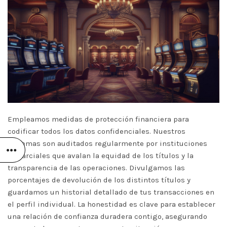
Empleamos medidas de protección financiera para
codificar todos los datos confidenciales. Nuestros
sistemas son auditados regularmente por instituciones
imparciales que avalan la equidad de los títulos y la
transparencia de las operaciones. Divulgamos las
porcentajes de devolución de los distintos títulos y
guardamos un historial detallado de tus transacciones en
el perfil individual. La honestidad es clave para establecer
una relación de confianza duradera contigo, asegurando