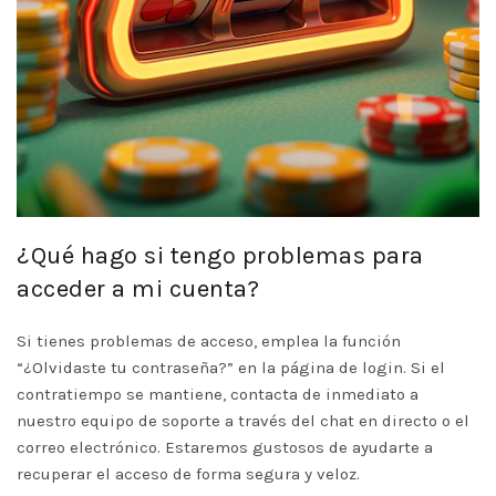
¿Qué hago si tengo problemas para
acceder a mi cuenta?
Si tienes problemas de acceso, emplea la función
“¿Olvidaste tu contraseña?” en la página de login. Si el
contratiempo se mantiene, contacta de inmediato a
nuestro equipo de soporte a través del chat en directo o el
correo electrónico. Estaremos gustosos de ayudarte a
recuperar el acceso de forma segura y veloz.