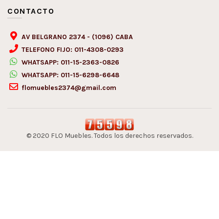
CONTACTO
AV BELGRANO 2374 - (1096) CABA
TELEFONO FIJO:
011-4308-0293
WHATSAPP:
011-15-2363-0826
WHATSAPP:
011-15-6298-6648
flomuebles2374@gmail.com
© 2020 FLO Muebles. Todos los derechos reservados.