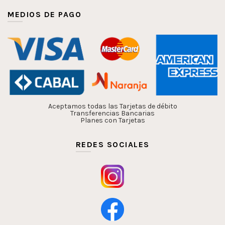
MEDIOS DE PAGO
Aceptamos todas las Tarjetas de débito
Transferencias Bancarias
Planes con Tarjetas
REDES SOCIALES