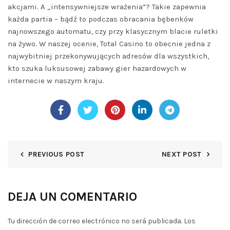
akcjami. A „intensywniejsze wrażenia”? Takie zapewnia
każda partia – bądź to podczas obracania bębenków
najnowszego automatu, czy przy klasycznym blacie ruletki
na żywo. W naszej ocenie, Total Casino to obecnie jedna z
najwybitniej przekonywujących adresów dla wszystkich,
kto szuka luksusowej zabawy gier hazardowych w
internecie w naszym kraju.
PREVIOUS POST
NEXT POST
DEJA UN COMENTARIO
Tu dirección de correo electrónico no será publicada.
Los