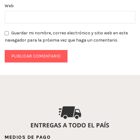
Web
Guardar mi nombre, correo electrónico y sitio web en este
navegador para la próxima vez que haga un comentario.
MEDIOS DE PAGO