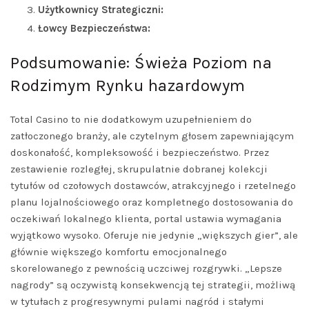
Użytkownicy Strategiczni:
Łowcy Bezpieczeństwa:
Podsumowanie: Świeża Poziom na
Rodzimym Rynku hazardowym
Total Casino to nie dodatkowym uzupełnieniem do
zatłoczonego branży, ale czytelnym głosem zapewniającym
doskonałość, kompleksowość i bezpieczeństwo. Przez
zestawienie rozległej, skrupulatnie dobranej kolekcji
tytułów od czołowych dostawców, atrakcyjnego i rzetelnego
planu lojalnościowego oraz kompletnego dostosowania do
oczekiwań lokalnego klienta, portal ustawia wymagania
wyjątkowo wysoko. Oferuje nie jedynie „większych gier”, ale
głównie większego komfortu emocjonalnego
skorelowanego z pewnością uczciwej rozgrywki. „Lepsze
nagrody” są oczywistą konsekwencją tej strategii, możliwą
w tytułach z progresywnymi pulami nagród i stałymi