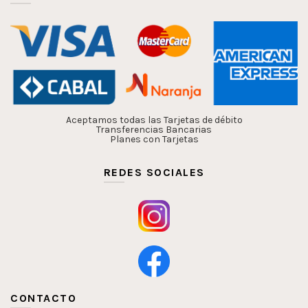
Aceptamos todas las Tarjetas de débito
Transferencias Bancarias
Planes con Tarjetas
REDES SOCIALES
CONTACTO