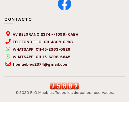
CONTACTO
AV BELGRANO 2374 - (1096) CABA
TELEFONO FIJO:
011-4308-0293
WHATSAPP:
011-15-2363-0826
WHATSAPP:
011-15-6298-6648
flomuebles2374@gmail.com
© 2020 FLO Muebles. Todos los derechos reservados.