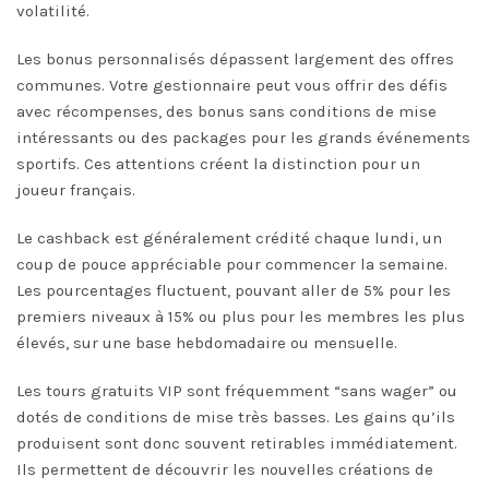
volatilité.
Les bonus personnalisés dépassent largement des offres
communes. Votre gestionnaire peut vous offrir des défis
avec récompenses, des bonus sans conditions de mise
intéressants ou des packages pour les grands événements
sportifs. Ces attentions créent la distinction pour un
joueur français.
Le cashback est généralement crédité chaque lundi, un
coup de pouce appréciable pour commencer la semaine.
Les pourcentages fluctuent, pouvant aller de 5% pour les
premiers niveaux à 15% ou plus pour les membres les plus
élevés, sur une base hebdomadaire ou mensuelle.
Les tours gratuits VIP sont fréquemment “sans wager” ou
dotés de conditions de mise très basses. Les gains qu’ils
produisent sont donc souvent retirables immédiatement.
Ils permettent de découvrir les nouvelles créations de