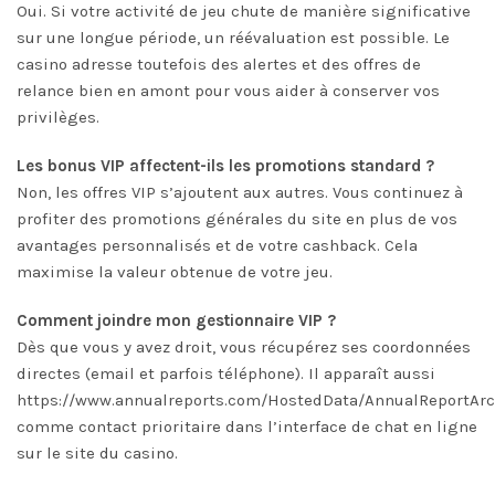
Oui. Si votre activité de jeu chute de manière significative
sur une longue période, un réévaluation est possible. Le
casino adresse toutefois des alertes et des offres de
relance bien en amont pour vous aider à conserver vos
privilèges.
Les bonus VIP affectent-ils les promotions standard ?
Non, les offres VIP s’ajoutent aux autres. Vous continuez à
profiter des promotions générales du site en plus de vos
avantages personnalisés et de votre cashback. Cela
maximise la valeur obtenue de votre jeu.
Comment joindre mon gestionnaire VIP ?
Dès que vous y avez droit, vous récupérez ses coordonnées
directes (email et parfois téléphone). Il apparaît aussi
https://www.annualreports.com/HostedData/AnnualReportAr
comme contact prioritaire dans l’interface de chat en ligne
sur le site du casino.