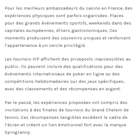
Pour les meilleurs ambassadeurs du casino en France, des
expériences physiques sont parfois organisées. Places
pour des grands événements sportifs, weekends dans des
capitales européennes, dîners gastronomiques. Ces
moments produisent des souvenirs uniques et renforcent
l’appartenance à un cercle privilégié.
Les tournois VIP affichent des prizepools inaccessibles au
public. Ils peuvent inclure des qualifications pour des
événements internationaux de poker en ligne ou des
compétitions hebdomadaires sur des jeux spécifiques,
avec des classements et des récompenses en argent.
Par le passé, les expériences proposées ont compris des
invitations à des finales de tournois du Grand Chelem de
tennis. Ces récompenses tangibles excèdent le cadre de
l’écran et créent un lien émotionnel fort avec la marque
Spingranny.