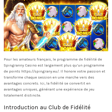
Pour les amateurs français, le programme de fidélité de
Spingranny Casino est largement plus qu’un programme
de points
https://spingrany.eu/
. Il honore votre passion et
transforme chaque session en une marche vers des
avantages concrets. Ici, la fidélité se convertit en
avantages uniques, générant une expérience de jeu
totalement distincte.
Introduction au Club de Fidélité