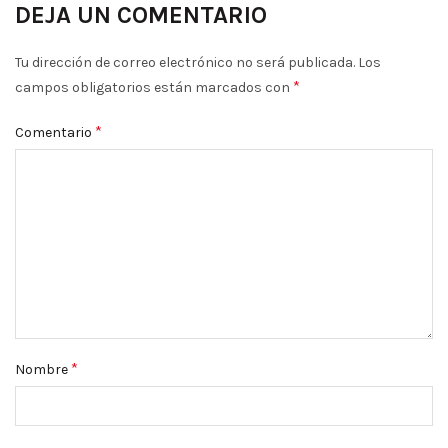
DEJA UN COMENTARIO
Tu dirección de correo electrónico no será publicada.
Los
*
campos obligatorios están marcados con
*
Comentario
*
Nombre