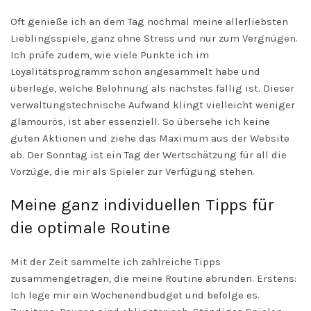
Oft genieße ich an dem Tag nochmal meine allerliebsten
Lieblingsspiele, ganz ohne Stress und nur zum Vergnügen.
Ich prüfe zudem, wie viele Punkte ich im
Loyalitätsprogramm schon angesammelt habe und
überlege, welche Belohnung als nächstes fällig ist. Dieser
verwaltungstechnische Aufwand klingt vielleicht weniger
glamourös, ist aber essenziell. So übersehe ich keine
guten Aktionen und ziehe das Maximum aus der Website
ab. Der Sonntag ist ein Tag der Wertschätzung für all die
Vorzüge, die mir als Spieler zur Verfügung stehen.
Meine ganz individuellen Tipps für
die optimale Routine
Mit der Zeit sammelte ich zahlreiche Tipps
zusammengetragen, die meine Routine abrunden. Erstens:
Ich lege mir ein Wochenendbudget und befolge es.