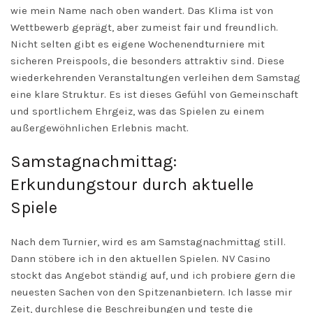
wie mein Name nach oben wandert. Das Klima ist von
Wettbewerb geprägt, aber zumeist fair und freundlich.
Nicht selten gibt es eigene Wochenendturniere mit
sicheren Preispools, die besonders attraktiv sind. Diese
wiederkehrenden Veranstaltungen verleihen dem Samstag
eine klare Struktur. Es ist dieses Gefühl von Gemeinschaft
und sportlichem Ehrgeiz, was das Spielen zu einem
außergewöhnlichen Erlebnis macht.
Samstagnachmittag:
Erkundungstour durch aktuelle
Spiele
Nach dem Turnier, wird es am Samstagnachmittag still.
Dann stöbere ich in den aktuellen Spielen. NV Casino
stockt das Angebot ständig auf, und ich probiere gern die
neuesten Sachen von den Spitzenanbietern. Ich lasse mir
Zeit, durchlese die Beschreibungen und teste die