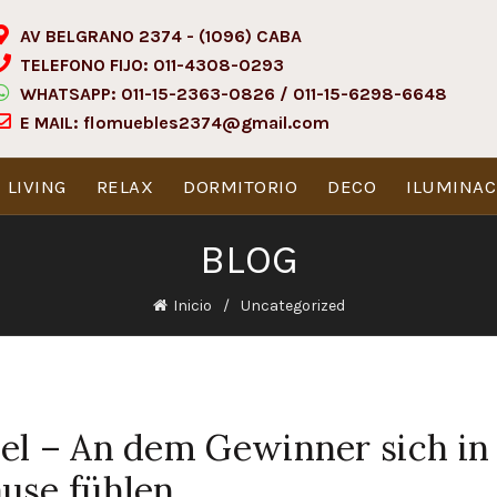
AV BELGRANO 2374 - (1096) CABA
TELEFONO FIJO:
011-4308-0293
WHATSAPP:
011-15-2363-0826
/
011-15-6298-6648
E MAIL:
flomuebles2374@gmail.com
LIVING
RELAX
DORMITORIO
DECO
ILUMINAC
BLOG
Inicio
Uncategorized
el – An dem Gewinner sich in
use fühlen