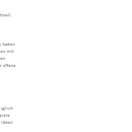
hnell.
ss haben
gen mit
ren
r offene
diglich
piele
 Ideen