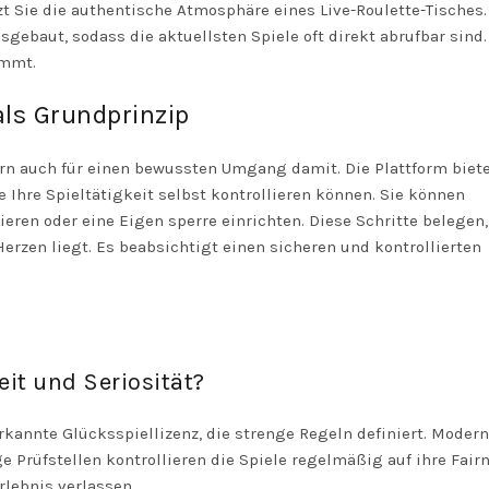
zt Sie die authentische Atmosphäre eines Live-Roulette-Tisches.
sgebaut, sodass die aktuellsten Spiele oft direkt abrufbar sind.
ommt.
als Grundprinzip
rn auch für einen bewussten Umgang damit. Die Plattform biete
e Ihre Spieltätigkeit selbst kontrollieren können. Sie können
ieren oder eine Eigen sperre einrichten. Diese Schritte belegen
rzen liegt. Es beabsichtigt einen sicheren und kontrollierten
it und Seriosität?
erkannte Glücksspiellizenz, die strenge Regeln definiert. Modern
 Prüfstellen kontrollieren die Spiele regelmäßig auf ihre Fairn
rlebnis verlassen.