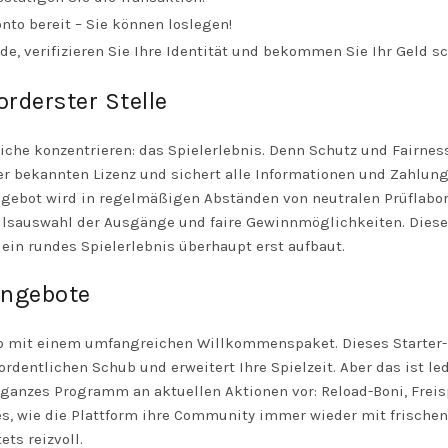
to bereit – Sie können loslegen!
, verifizieren Sie Ihre Identität und bekommen Sie Ihr Geld sc
rderster Stelle
iche konzentrieren: das Spielerlebnis. Denn Schutz und Fairne
ner bekannten Lizenz und sichert alle Informationen und Zahlun
angebot wird in regelmäßigen Abständen von neutralen Prüflabo
allsauswahl der Ausgänge und faire Gewinnmöglichkeiten. Diese
 ein rundes Spielerlebnis überhaupt erst aufbaut.
Angebote
no mit einem umfangreichen Willkommenspaket. Dieses Starter-
rdentlichen Schub und erweitert Ihre Spielzeit. Aber das ist le
 ganzes Programm an aktuellen Aktionen vor: Reload-Boni, Freis
es, wie die Plattform ihre Community immer wieder mit frischen
ts reizvoll.