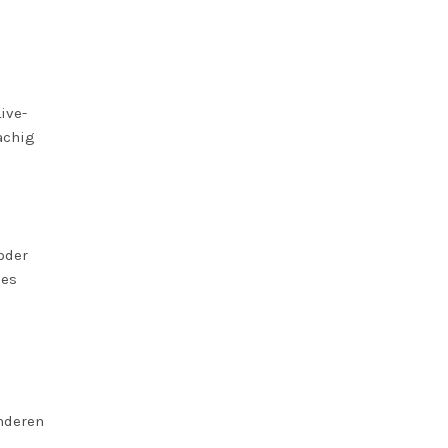
ive-
achig
oder
ues
anderen