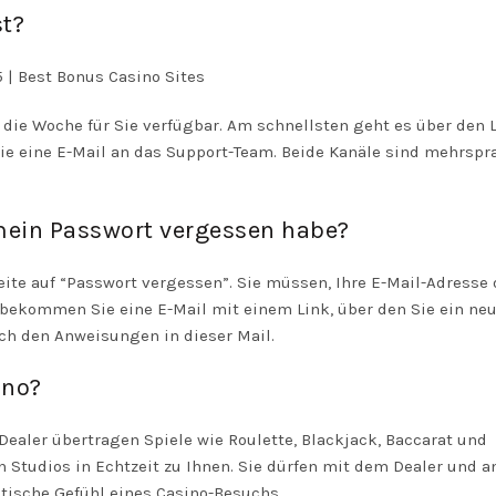
st?
die Woche für Sie verfügbar. Am schnellsten geht es über den L
 Sie eine E-Mail an das Support-Team. Beide Kanäle sind mehrspr
 mein Passwort vergessen habe?
Seite auf “Passwort vergessen”. Sie müssen, Ihre E-Mail-Adresse 
ekommen Sie eine E-Mail mit einem Link, über den Sie ein ne
ach den Anweisungen in dieser Mail.
ino?
 Dealer übertragen Spiele wie Roulette, Blackjack, Baccarat und
n Studios in Echtzeit zu Ihnen. Sie dürfen mit dem Dealer und 
ntische Gefühl eines Casino-Besuchs.