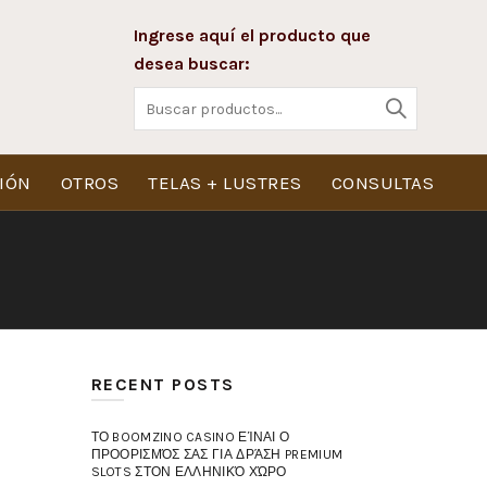
Ingrese aquí el producto que
desea buscar:
Search
for:
IÓN
OTROS
TELAS + LUSTRES
CONSULTAS
RECENT POSTS
ΤΟ BOOMZINO CASINO ΕΊΝΑΙ Ο
ΠΡΟΟΡΙΣΜΌΣ ΣΑΣ ΓΙΑ ΔΡΆΣΗ PREMIUM
SLOTS ΣΤΟΝ ΕΛΛΗΝΙΚΌ ΧΏΡΟ