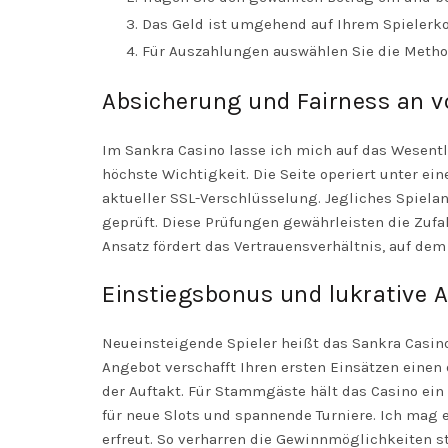
Das Geld ist umgehend auf Ihrem Spielerkon
Für Auszahlungen auswählen Sie die Methode
Absicherung und Fairness an vo
Im Sankra Casino lasse ich mich auf das Wesentl
höchste Wichtigkeit. Die Seite operiert unter ei
aktueller SSL-Verschlüsselung. Jegliches Spiel
geprüft. Diese Prüfungen gewährleisten die Zuf
Ansatz fördert das Vertrauensverhältnis, auf dem
Einstiegsbonus und lukrative 
Neueinsteigende Spieler heißt das Sankra Casi
Angebot verschafft Ihren ersten Einsätzen einen o
der Auftakt. Für Stammgäste hält das Casino ein
für neue Slots und spannende Turniere. Ich mag 
erfreut. So verharren die Gewinnmöglichkeiten ste