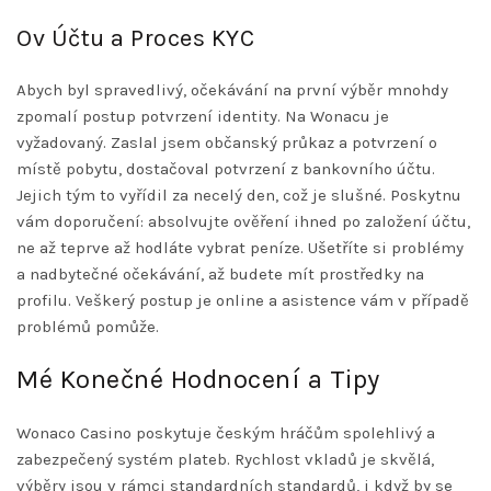
Ov Účtu a Proces KYC
Abych byl spravedlivý, očekávání na první výběr mnohdy
zpomalí postup potvrzení identity. Na Wonacu je
vyžadovaný. Zaslal jsem občanský průkaz a potvrzení o
místě pobytu, dostačoval potvrzení z bankovního účtu.
Jejich tým to vyřídil za necelý den, což je slušné. Poskytnu
vám doporučení: absolvujte ověření ihned po založení účtu,
ne až teprve až hodláte vybrat peníze. Ušetříte si problémy
a nadbytečné očekávání, až budete mít prostředky na
profilu. Veškerý postup je online a asistence vám v případě
problémů pomůže.
Mé Konečné Hodnocení a Tipy
Wonaco Casino poskytuje českým hráčům spolehlivý a
zabezpečený systém plateb. Rychlost vkladů je skvělá,
výběry jsou v rámci standardních standardů, i když by se