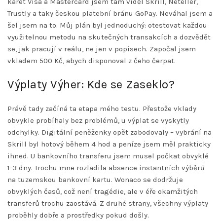
karet Visa a Mastercard jsem tam viděl Skrill, Neteller,
Trustly a taky českou platební bránu GoPay. Neváhal jsem a
šel jsem na to. Můj plán byl jednoduchý: otestovat každou
využitelnou metodu na skutečných transakcích a dozvědět
se, jak pracují v reálu, ne jen v popisech. Započal jsem
vkladem 500 Kč, abych disponoval z čeho čerpat.
Výplaty Výher: Kde se Zaseklo?
Právě tady začíná ta etapa mého testu. Přestože vklady
obvykle probíhaly bez problémů, u výplat se vyskytly
odchylky. Digitální peněženky opět zabodovaly – vybrání na
Skrill byl hotový během 4 hod a peníze jsem měl prakticky
ihned. U bankovního transferu jsem musel počkat obvyklé
1-3 dny. Trochu mne rozladila absence instantních výběrů
na tuzemskou bankovní kartu. Wonaco se dodržuje
obvyklých časů, což není tragédie, ale v éře okamžitých
transferů trochu zaostává. Z druhé strany, všechny výplaty
proběhly dobře a prostředky pokud došly.