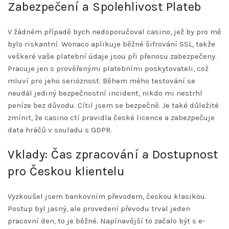
Zabezpečení a Spolehlivost Plateb
V žádném případě bych nedoporučoval casino, jež by pro mě
bylo riskantní. Wonaco aplikuje běžné šifrování SSL, takže
veškeré vaše platební údaje jsou při přenosu zabezpečeny.
Pracuje jen s prověřenými platebními poskytovateli, což
mluví pro jeho serióznost. Během mého testování se
neudál jediný bezpečnostní incident, nikdo mi nestrhl
peníze bez důvodu. Cítil jsem se bezpečně. Je také důležité
zmínit, že casino ctí pravidla české licence a zabezpečuje
data hráčů v souladu s GDPR.
Vklady: Čas zpracování a Dostupnost
pro Českou klientelu
Vyzkoušel jsem bankovním převodem, českou klasikou.
Postup byl jasný, ale provedení převodu trval jeden
pracovní den, to je běžné. Napínavější to začalo být s e-