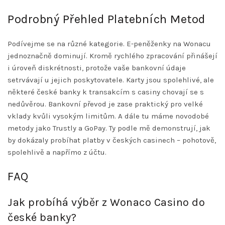
Podrobný Přehled Platebních Metod
Podívejme se na různé kategorie. E-peněženky na Wonacu
jednoznačně dominují. Kromě rychlého zpracování přinášejí
i úroveň diskrétnosti, protože vaše bankovní údaje
setrvávají u jejich poskytovatele. Karty jsou spolehlivé, ale
některé české banky k transakcím s casiny chovají se s
nedůvěrou. Bankovní převod je zase praktický pro velké
vklady kvůli vysokým limitům. A dále tu máme novodobé
metody jako Trustly a GoPay. Ty podle mě demonstrují, jak
by dokázaly probíhat platby v českých casinech – pohotově,
spolehlivě a napřímo z účtu.
FAQ
Jak probíhá výběr z Wonaco Casino do
české banky?