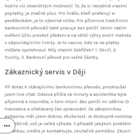
hodilo víc okamžitých možností. To, že si nevybírá vlastní
poplatky, je značné plus. Pro hráče, kteří preferují e-
peněženkám, je to výborná volba. Pro příznivce tradičních
bankovních převodů také pracuje bez potíží. Velmi radím
ověření účtu provést předem a na větší výhry zvolit metodu
s odpovídajícími limity. Je to casino, kde se na platby
můžete spolehnout. Můj vlastní žebříček? 1. Skrill, 2.
Trustly, 3. Bankovní převod pro velké částky.
Zákaznický servis v Ději
Při dotaz k stávajícímu bankovnímu převodu, prozkoušel
jsem live chat. Odezva přišla za minuty a asistentka byla
příjemná a rozuměla, o čem mluví. Bez potíží mi sdělila ID
transakce a očekávaný čas zpracování. Se zákaznickou
podporou měl jsem dobrou zkušenost. Je dostupná nonstop
a v češtině, což je velká výhoda. V případě jakýkoli problém
s platbou, směle je kontaktujte, skutečně pomůžou. Zkusil