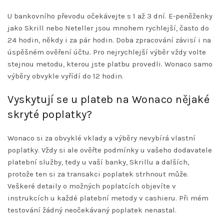
U bankovního převodu očekávejte s 1 až 3 dní. E-peněženky
jako Skrill nebo Neteller jsou mnohem rychlejší, často do
24 hodin, někdy i za pár hodin. Doba zpracování závisí i na
úspěšném ověření účtu. Pro nejrychlejší výběr vždy volte
stejnou metodu, kterou jste platbu provedli. Wonaco samo
výběry obvykle vyřídí do 12 hodin.
Vyskytují se u plateb na Wonaco nějaké
skryté poplatky?
Wonaco si za obvyklé vklady a výběry nevybírá vlastní
poplatky. Vždy si ale ověřte podmínky u vašeho dodavatele
platební služby, tedy u vaší banky, Skrillu a dalších,
protože ten si za transakci poplatek strhnout může.
Veškeré detaily o možných poplatcích objevíte v
instrukcích u každé platební metody v cashieru. Při mém
testování žádný neočekávaný poplatek nenastal.