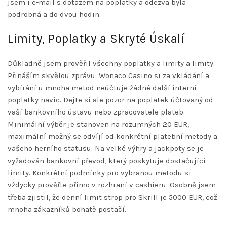
jsem i e-mail s dotazem na poplatky a odezva byla
podrobná a do dvou hodin.
Limity, Poplatky a Skryté Úskalí
Důkladně jsem prověřil všechny poplatky a limity a limity.
Přináším skvělou zprávu: Wonaco Casino si za vkládání a
vybírání u mnoha metod neúčtuje žádné další interní
poplatky navíc. Dejte si ale pozor na poplatek účtovaný od
vaší bankovního ústavu nebo zpracovatele plateb.
Minimální výběr je stanoven na rozumných 20 EUR,
maximální možný se odvíjí od konkrétní platební metody a
vašeho herního statusu. Na velké výhry a jackpoty se je
vyžadován bankovní převod, který poskytuje dostačující
limity. Konkrétní podmínky pro vybranou metodu si
vždycky prověřte přímo v rozhraní v cashieru. Osobně jsem
třeba zjistil, že denní limit strop pro Skrill je 5000 EUR, což
mnoha zákazníků bohatě postačí.