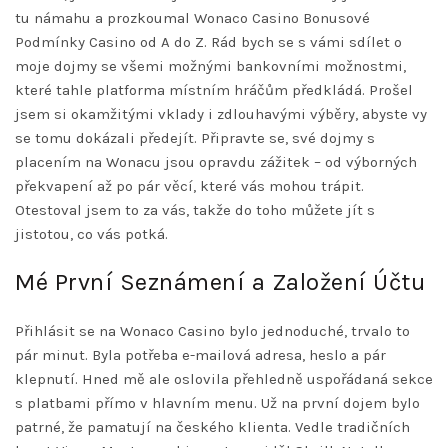
tu námahu a prozkoumal
Wonaco Casino Bonusové
Podmínky
Casino od A do Z. Rád bych se s vámi sdílet o
moje dojmy se všemi možnými bankovními možnostmi,
které tahle platforma místním hráčům předkládá. Prošel
jsem si okamžitými vklady i zdlouhavými výběry, abyste vy
se tomu dokázali předejít. Připravte se, své dojmy s
placením na Wonacu jsou opravdu zážitek – od výborných
překvapení až po pár věcí, které vás mohou trápit.
Otestoval jsem to za vás, takže do toho můžete jít s
jistotou, co vás potká.
Mé První Seznámení a Založení Účtu
Přihlásit se na Wonaco Casino bylo jednoduché, trvalo to
pár minut. Byla potřeba e-mailová adresa, heslo a pár
klepnutí. Hned mě ale oslovila přehledně uspořádaná sekce
s platbami přímo v hlavním menu. Už na první dojem bylo
patrné, že pamatují na českého klienta. Vedle tradičních