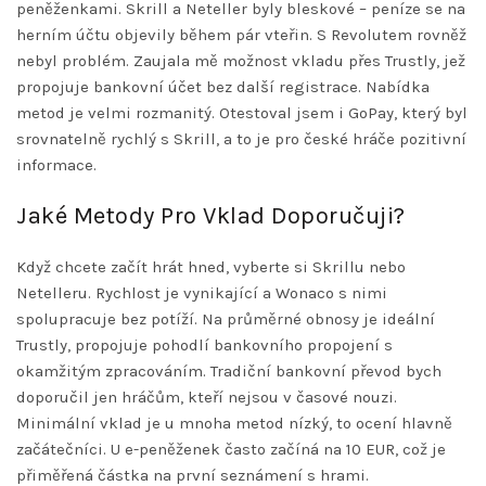
peněženkami. Skrill a Neteller byly bleskové – peníze se na
herním účtu objevily během pár vteřin. S Revolutem rovněž
nebyl problém. Zaujala mě možnost vkladu přes Trustly, jež
propojuje bankovní účet bez další registrace. Nabídka
metod je velmi rozmanitý. Otestoval jsem i GoPay, který byl
srovnatelně rychlý s Skrill, a to je pro české hráče pozitivní
informace.
Jaké Metody Pro Vklad Doporučuji?
Když chcete začít hrát hned, vyberte si Skrillu nebo
Netelleru. Rychlost je vynikající a Wonaco s nimi
spolupracuje bez potíží. Na průměrné obnosy je ideální
Trustly, propojuje pohodlí bankovního propojení s
okamžitým zpracováním. Tradiční bankovní převod bych
doporučil jen hráčům, kteří nejsou v časové nouzi.
Minimální vklad je u mnoha metod nízký, to ocení hlavně
začátečníci. U e-peněženek často začíná na 10 EUR, což je
přiměřená částka na první seznámení s hrami.